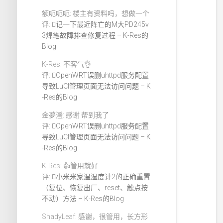
额呃呃呃: 楼主有资料吗，想做一个
评:
记一下最近阵亡的M大PD245v
3焊笔故障排查修复过程 – K-Res的
Blog
K-Res: 不客气👌
评:
OpenWRT误删uhttpd服务配置
导致LuCI管理页面无法访问问题 – K
-Res的Blog
金夢瀅: 感谢 帮到我了
评:
OpenWRT误删uhttpd服务配置
导致LuCI管理页面无法访问问题 – K
-Res的Blog
K-Res: 👍管用就好
评:
小米米家温湿度计2的正确重置
（复位、恢复出厂、reset、触点按
不动）方法 – K-Res的Blog
ShadyLeaf: 感谢，很管用，长方形