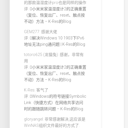
的那款温湿度计pro也是同样的操作
评:
小米米家温湿度计2的正确重置
（复位、恢复出厂、reset、触点按
不动）方法 – K-Res的Blog
GEM277: 感谢大佬
评:
解决Windows 10 1903下IPv6
地址无法ping通问题 | K-Res的Blog
totoro625 (龙猫兔): 感谢，非常有
用
评:
小米米家温湿度计2的正确重置
（复位、恢复出厂、reset、触点按
不动）方法 – K-Res的Blog
K-Res: 客气了
评:
Windows的符号链接Symbolic
Link（快捷方式）在网络共享访问
时的跟随跳转问题 – K-Res的Blog
gloryangel: 非常感谢解决,这应该是
WinNAS组织文件最好的方式了.