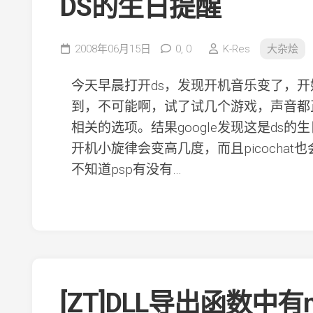
DS的生日提醒
2008年06月15日
0,
0
K-Res
大杂烩
今天早晨打开ds，发现开机音乐变了，
到，不可能啊，试了试几个游戏，声音都
相关的选项。结果google发现这是ds
开机小旋律会变高几度，而且picochat也会
不知道psp有没有…
[ZT]DLL导出函数中有n