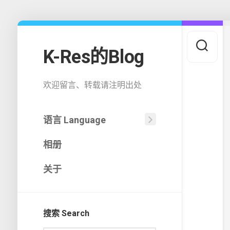
Skip
to
content
K-Res的Blog
欢迎留言、转载请注明出处
语言 Language
中
相册
文
(中
国)
关于
English
搜索 Search