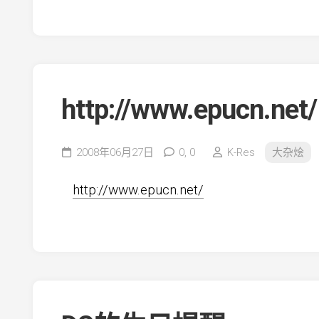
http://www.epucn.net/
2008年06月27日
0,
0
K-Res
大杂烩
http://www.epucn.net/