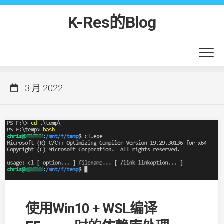
Skip
to
K-Res的Blog
content
3 月 2022
使用Win10 + WSL编译