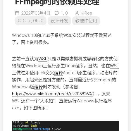
FFmpeg时的依赖库处理
2022年03月4日
1,
0
K-Res
C, C++, Obj-C
设计开发
软硬件使用
Windows 10的Linux子系统
WSL
安装过程就不做赘述
了，网上资料很多。
之前一直认为
WSL
只是以类似虚拟机或容器化的方式使
得能在Windows上运行原生Linux程序，当然，也在
WSL
上做过如使用ndk交叉
编译
Android原生程序、动态库的
操作，用起来还是挺方便的。直到最近研究FFmpeg的
Windows版
编译
时才发现（参考自：
https://www.bilibili.com/read/cv7058269/
），原来
WSL还有一个“大杀招”：直接运行Windows执行程序
exe，如下图所示：