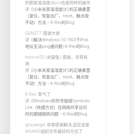
的那款温湿度计pro也是同样的操作
评:
小米米家温湿度计2的正确重置
（复位、恢复出厂、reset、触点按
不动）方法 – K-Res的Blog
GEM277: 感谢大佬
评:
解决Windows 10 1903下IPv6
地址无法ping通问题 | K-Res的Blog
totoro625 (龙猫兔): 感谢，非常有
用
评:
小米米家温湿度计2的正确重置
（复位、恢复出厂、reset、触点按
不动）方法 – K-Res的Blog
K-Res: 客气了
评:
Windows的符号链接Symbolic
Link（快捷方式）在网络共享访问
时的跟随跳转问题 – K-Res的Blog
gloryangel: 非常感谢解决,这应该是
WinNAS组织文件最好的方式了.