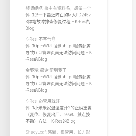
额呃呃呃: 楼主有资料吗，想做一个
评:
记一下最近阵亡的M大PD245v
3焊笔故障排查修复过程 – K-Res的
Blog
K-Res: 不客气👌
评:
OpenWRT误删uhttpd服务配置
导致LuCI管理页面无法访问问题 – K
-Res的Blog
金夢瀅: 感谢 帮到我了
评:
OpenWRT误删uhttpd服务配置
导致LuCI管理页面无法访问问题 – K
-Res的Blog
K-Res: 👍管用就好
评:
小米米家温湿度计2的正确重置
（复位、恢复出厂、reset、触点按
不动）方法 – K-Res的Blog
ShadyLeaf: 感谢，很管用，长方形