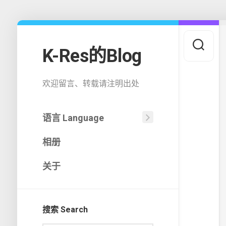
Skip
to
content
K-Res的Blog
欢迎留言、转载请注明出处
语言 Language
中
相册
文
(中
国)
关于
English
搜索 Search