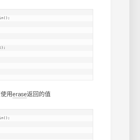
n();

该使用
erase
返回的值
n();
