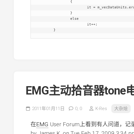
		{

			it = m_vecDataUnits.erase(it);

		}

		else

			it++;

EMG主动拾音器ton
2011年01月11日
0,
0
K-Res
大杂烩
在
EMG
User Forum上看到有人问道，
by James K. on Tue Feb 17, 2009 3:34 