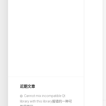
近期文章
Cannot mix incompatible Qt
library with this library报错的一种可