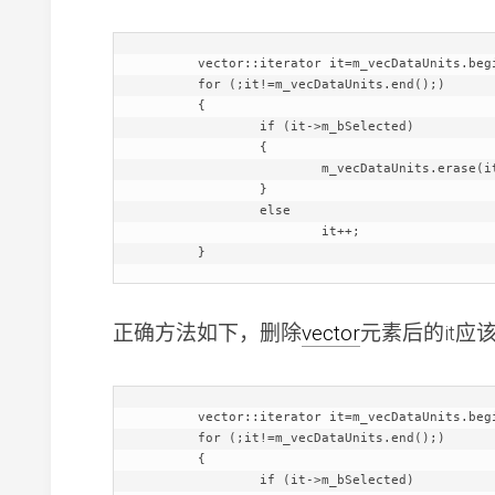
	vector
::iterator it=m_vecDataUnits.begi
	for (;it!=m_vecDataUnits.end();)

	{

		if (it->m_bSelected)

		{

			m_vecDataUnits.erase(it);

		}

		else

			it++;

正确方法如下，删除
vector
元素后的it应
	vector
::iterator it=m_vecDataUnits.begi
	for (;it!=m_vecDataUnits.end();)

	{

		if (it->m_bSelected)
