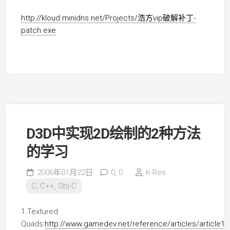
http://kloud.minidns.net/Projects/浩方vip破解补丁-
patch.exe
D3D中实现2D绘制的2种方法
的学习
2006年01月22日
0,
0
K-Res
C, C++, Obj-C
1.Textured
Quads:
http://www.gamedev.net/reference/articles/article1