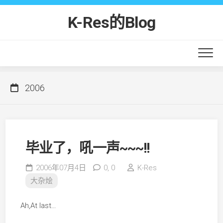
Skip
to
K-Res的Blog
content
2006
毕业了，吼一声~~~!!
2006年07月4日
0,
0
K-Res
大杂烩
Ah,At last…