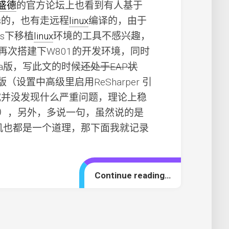
盛德
的官方论坛上也看到有人基于
ys的，也有走远程
linux
编译的，由于
ws下移植
linux
环境的工具不感兴趣，
式再次搭建下W801的开发环境，同时
va版，写此文的时候
还处于EAP状
版（设置中高级里启用ReSharper 引
试并没发现什么严重问题，理论上稳
样的），另外，多说一句，虽然说的是
地虚拟机也都是一个道理，那下面我就记录
Continue reading…