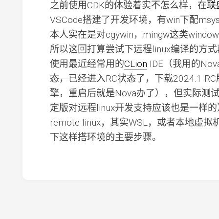
之前使用CDK的体验着实不怎么样，在
联
VSCode搭建了开发环境，有win下配ms
本人实在是对cgywin，mingw这类windo
所以这回打算尝试下远程linux编译的方
使用最近经常用的
CLion
IDE（我用的No
态，
已经进入RC状态了，下载2024.1 RC
擎，重启后就是Nova办了），但实际测
定版对远程linux开发支持应该也是一
remote linux，其实WSL，或者本
下这样搭环境的主要步骤。