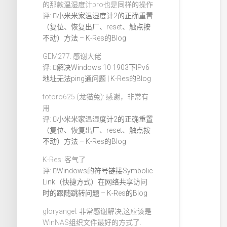
的那款温湿度计pro也是同样的操作
评:
小米米家温湿度计2的正确重置
（复位、恢复出厂、reset、触点按
不动）方法 – K-Res的Blog
GEM277: 感谢大佬
评:
解决Windows 10 1903下IPv6
地址无法ping通问题 | K-Res的Blog
totoro625 (龙猫兔): 感谢，非常有
用
评:
小米米家温湿度计2的正确重置
（复位、恢复出厂、reset、触点按
不动）方法 – K-Res的Blog
K-Res: 客气了
评:
Windows的符号链接Symbolic
Link（快捷方式）在网络共享访问
时的跟随跳转问题 – K-Res的Blog
gloryangel: 非常感谢解决,这应该是
WinNAS组织文件最好的方式了.