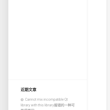
近期文章
Cannot mix incompatible Qt
library with this library报错的一种可