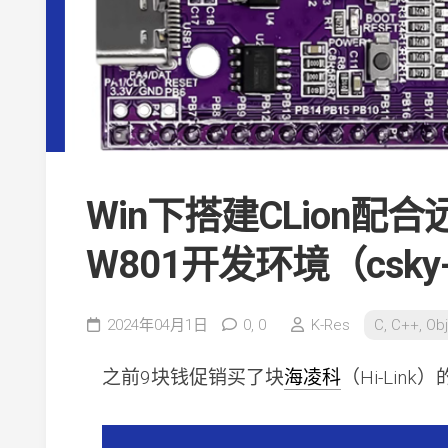
Win下搭建CLion配合
W801开发环境（csky-el
2024年04月1日
0,
0
K-Res
C, C++, Obj
之前9块钱促销买了块
海凌科
（Hi-Link）