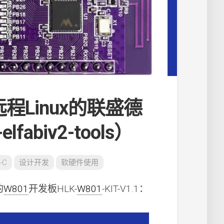
远程Linux的联盛德
fabiv2-tools）
-C
设计开发
软硬件使用
的
W801
开发板HLK-
W801
-KIT-V1.1：