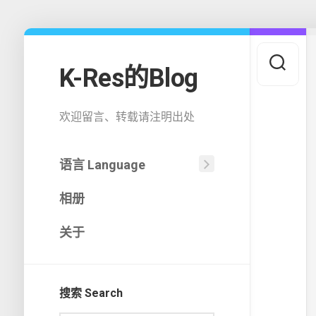
Skip
to
content
K-Res的Blog
欢迎留言、转载请注明出处
语言 Language
中
相册
文
(中
国)
关于
English
搜索 Search