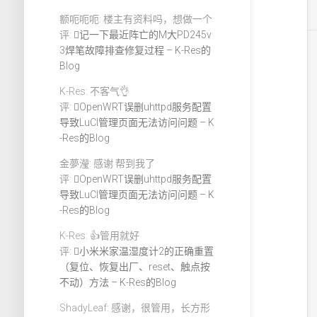
额呃呃呃: 楼主有资料吗，想做一个
评:
记一下最近阵亡的M大PD245v
3焊笔故障排查修复过程 – K-Res的
Blog
K-Res: 不客气👌
评:
OpenWRT误删uhttpd服务配置
导致LuCI管理页面无法访问问题 – K
-Res的Blog
金夢瀅: 感谢 帮到我了
评:
OpenWRT误删uhttpd服务配置
导致LuCI管理页面无法访问问题 – K
-Res的Blog
K-Res: 👍管用就好
评:
小米米家温湿度计2的正确重置
（复位、恢复出厂、reset、触点按
不动）方法 – K-Res的Blog
ShadyLeaf: 感谢，很管用，长方形