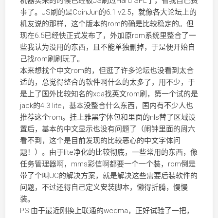
机器买来的时候已经被JS刷过Hard SPL了，省我自己费
事了。JS刷的是CoinJun的6.1 v2.5，就像各大论坛上的
机友说的那样，这个版本的rom的确是比较稳定的。但
现在6.5已经快正式发布了，外加原rom系统里整合了一
些我认为没用的东西，且不能单独删掉，于是便开始自
己找rom刷刷玩了。
本来想找个中文rom的，但逛了许多论坛也没看到太合
适的，总觉得整合的软件啊什么的太多了，用不少，于
是上了国外比较知名的xda找英文rom刷，第一个试的是
jack的4.3 lite，基本没整合什么东西，国内有不少人也
推荐这个rom。挂上雅黑字体包和里面的nls替了区域设
置后，基本的中文显示也没有问题了（闹钟里面的周六
看不到，这个是目前发现的比较恶心的中文字体问
题！）。由于lite净化的比较彻底，一些常用的东西，像
任务管理器啊，mms彩信啊都要一个一个装，rom倒是
带了个叫UC的解决方案，就是解决这些需要后装软件的
问题，不过还得自己定义安装脚本，懒得折腾，慢慢
装。
PS:由于最近刚换上联通的wcdma，正好试验了一把，