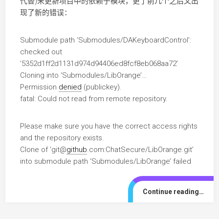
代替)来更新项目中的依赖子模块，更了前几个之后又出
现了新的错误：
Submodule path ‘Submodules/DAKeyboardControl’:
checked out
‘5352d1ff2d1131d974d94406ed8fcf8eb068aa72’
Cloning into ‘Submodules/LibOrange’…
Permission
denied
(publickey).
fatal: Could not read from remote repository.
Please make sure you have the correct access rights
and the repository exists.
Clone of ‘git@
github
.com:ChatSecure/LibOrange.git’
into submodule path ‘Submodules/LibOrange’ failed
Continue reading…