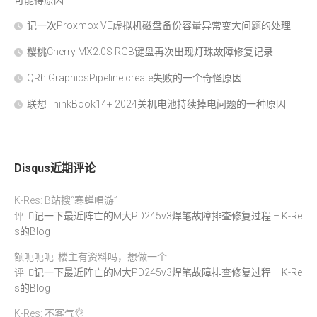
可能得原因
记一次Proxmox VE虚拟机磁盘备份容量异常变大问题的处理
樱桃Cherry MX2.0S RGB键盘再次出现灯珠故障修复记录
QRhiGraphicsPipeline create失败的一个奇怪原因
联想ThinkBook14+ 2024关机电池持续掉电问题的一种原因
Disqus近期评论
K-Res: B站搜“寒蝉唱游”
评:
记一下最近阵亡的M大PD245v3焊笔故障排查修复过程 – K-Re
s的Blog
额呃呃呃: 楼主有资料吗，想做一个
评:
记一下最近阵亡的M大PD245v3焊笔故障排查修复过程 – K-Re
s的Blog
K-Res: 不客气👌