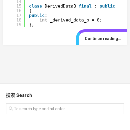
14
15
class
DerivedDataB 
final
: 
public
Base
16
{
17
public
:
18
int
_derived_data_b = 0;
19
};
Continue reading…
搜索 Search