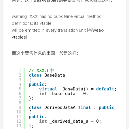
首先，这个
weak-vtables
的完整警告信息大概长这样：
warning: ‘XXX’ has no out-of-line virtual method
definitions; its vtable
will be emitted in every translation unit [-W
weak-
vtables
]
而这个警告信息的来源一般是这样：
1
// XXX.h中
2
class
BaseData
3
{
4
public
:
5
virtual
~BaseData() = 
default
;
6
int
_base_data = 0;
7
};
8
9
class
DerivedDataA 
final
: 
public
Base
10
{
11
public
:
12
int
_derived_data_a = 0;
13
};