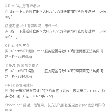
K-Res: B站搜“寒蝉唱游”
评:
记一下最近阵亡的M大PD245v3焊笔故障排查修复过程 – K-Re
s的Blog
额呃呃呃: 楼主有资料吗，想做一个
评:
记一下最近阵亡的M大PD245v3焊笔故障排查修复过程 – K-Re
s的Blog
K-Res: 不客气👌
评:
OpenWRT误删uhttpd服务配置导致LuCI管理页面无法访问问
题 – K-Res的Blog
金夢瀅: 感谢 帮到我了
评:
OpenWRT误删uhttpd服务配置导致LuCI管理页面无法访问问
题 – K-Res的Blog
K-Res: 👍管用就好
评:
小米米家温湿度计2的正确重置（复位、恢复出厂、reset、触
点按不动）方法 – K-Res的Blog
ShadyLeaf: 感谢，很管用，长方形的那款温湿度计pro也是同样的
操作