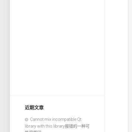
近期文章
Cannot mix incompatible Qt
library with this library报错的一种可