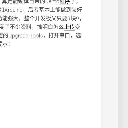
10后，算是能编译自带的Demo
程序
了，
rduino，后者基本上能做到装好
功能强大，整个开发板又只要9块9，
度了不少资料，搞明白怎么
上传
变
Upgrade Tools，打开串口，选
提示：