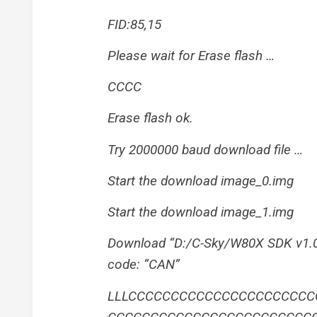
FID:85,15
Please wait for Erase flash …
CCCC
Erase flash ok.
Try 2000000 baud download file …
Start the download image_0.img
Start the download image_1.img
Download “D:/C-Sky/W80X SDK v1.
code: “CAN”
LLLCCCCCCCCCCCCCCCCCCCCC