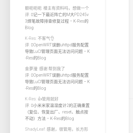
额呃呃呃: 楼主有资料吗，想做一个
评:
记一下最近阵亡的M大PD245v
3焊笔故障排查修复过程 – K-Res的
Blog
K-Res: 不客气👌
评:
OpenWRT误删uhttpd服务配置
导致LuCI管理页面无法访问问题 – K
-Res的Blog
金夢瀅: 感谢 帮到我了
评:
OpenWRT误删uhttpd服务配置
导致LuCI管理页面无法访问问题 – K
-Res的Blog
K-Res: 👍管用就好
评:
小米米家温湿度计2的正确重置
（复位、恢复出厂、reset、触点按
不动）方法 – K-Res的Blog
ShadyLeaf: 感谢，很管用，长方形