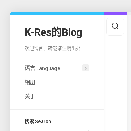
Skip
to
content
K-Res的Blog
欢迎留言、转载请注明出处
语言 Language
中
相册
文
(中
国)
关于
English
搜索 Search