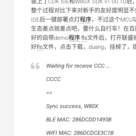
装上了CDK IDE和W80X SDK v1.00.
整个过程对比下来对新手的友好度明显不如A
IDE后一键部署点灯
程序
，不过这个MCU
生态差点就差点吧，要什么自行车！在百
好的自带demo
程序
.
fls
文件后，打开联盛德的
好
fls
文件，点击下载，duang，挂掉了，
Waiting for receive CCC …
CCCC
==
Sync success, W80X
BLE MAC: 286DCDD1495B
WIFI MAC: 286DCDCE3C1B