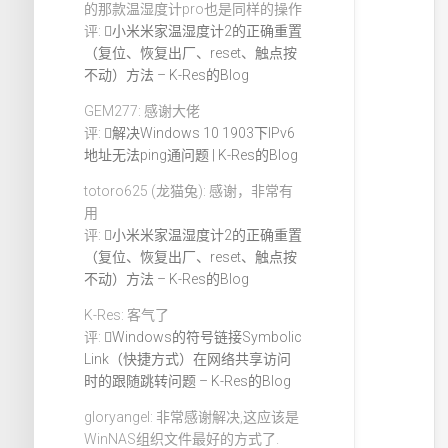
的那款温湿度计pro也是同样的操作
评:
小米米家温湿度计2的正确重置
（复位、恢复出厂、reset、触点按
不动）方法 – K-Res的Blog
GEM277: 感谢大佬
评:
解决Windows 10 1903下IPv6
地址无法ping通问题 | K-Res的Blog
totoro625 (龙猫兔): 感谢，非常有
用
评:
小米米家温湿度计2的正确重置
（复位、恢复出厂、reset、触点按
不动）方法 – K-Res的Blog
K-Res: 客气了
评:
Windows的符号链接Symbolic
Link（快捷方式）在网络共享访问
时的跟随跳转问题 – K-Res的Blog
gloryangel: 非常感谢解决,这应该是
WinNAS组织文件最好的方式了.