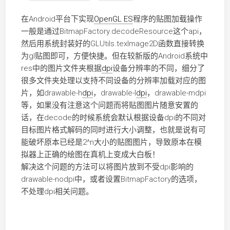
在Android平台下实现
OpenGL ES
程序的贴图加载操作
一般是通过BitmapFactory.decodeResource这个api，
然后用系统封装好的GLUtils.texImage2D函数直接转换
为gl贴图即可，方便快捷。但在较新版的Android系统中
res中的图片文件夹根据
dpi
设备分辨率的不同，细分了
很多文件夹处理以支持不同设备的分辨率加载对应的图
片，如drawable-h
dpi
，drawable-l
dpi
，drawable-mdpi
等，如果没有注意这个问题而将贴图图片随意安置的
话，在decode的时候系统会默认根据设备dpi的不同对
目标图片格式解码的同时进行大小调整，也就是说有可
能破坏原本已经是2^n大小的贴图图片，导致原本在模
拟器上正确的绘图在真机上变成大白板！
解决这个问题的方法可以将图片放到不受dpi影响的
drawable-nodpi中，或者设置BitmapFactory的选项，
不处理dpi相关问题。