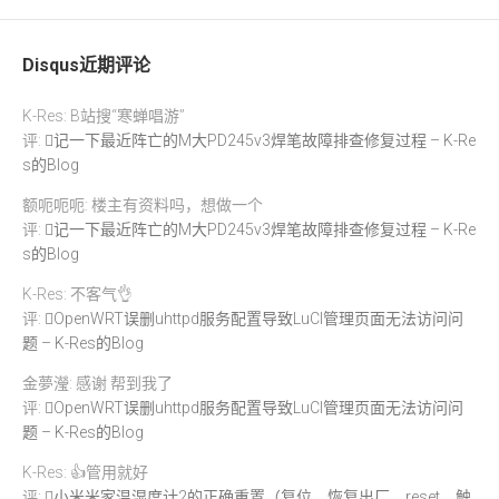
Disqus近期评论
K-Res: B站搜“寒蝉唱游”
评:
记一下最近阵亡的M大PD245v3焊笔故障排查修复过程 – K-Re
s的Blog
额呃呃呃: 楼主有资料吗，想做一个
评:
记一下最近阵亡的M大PD245v3焊笔故障排查修复过程 – K-Re
s的Blog
K-Res: 不客气👌
评:
OpenWRT误删uhttpd服务配置导致LuCI管理页面无法访问问
题 – K-Res的Blog
金夢瀅: 感谢 帮到我了
评:
OpenWRT误删uhttpd服务配置导致LuCI管理页面无法访问问
题 – K-Res的Blog
K-Res: 👍管用就好
评:
小米米家温湿度计2的正确重置（复位、恢复出厂、reset、触