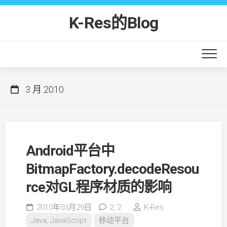
Skip
to
K-Res的Blog
content
3 月 2010
Android平台中
BitmapFactory.decodeResou
rce对GL程序材质的影响
2010年03月29日
2,
2
K-Res
Java, JavaScript
移动平台