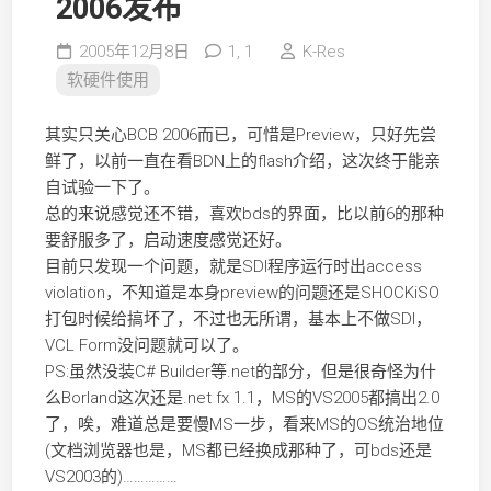
2006发布
2005年12月8日
1,
1
K-Res
软硬件使用
其实只关心BCB 2006而已，可惜是Preview，只好先尝
鲜了，以前一直在看BDN上的flash介绍，这次终于能亲
自试验一下了。
总的来说感觉还不错，喜欢bds的界面，比以前6的那种
要舒服多了，启动速度感觉还好。
目前只发现一个问题，就是SDI程序运行时出access
violation，不知道是本身preview的问题还是SHOCKiSO
打包时候给搞坏了，不过也无所谓，基本上不做SDI，
VCL Form没问题就可以了。
PS:虽然没装C# Builder等.net的部分，但是很奇怪为什
么Borland这次还是.net fx 1.1，MS的VS2005都搞出2.0
了，唉，难道总是要慢MS一步，看来MS的OS统治地位
(文档浏览器也是，MS都已经换成那种了，可bds还是
VS2003的)……………