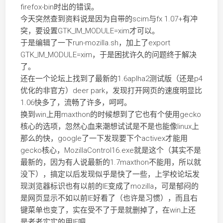
firefox-bin时出的错误。
今天突然查到资料说是因为自带的scim与fx 1.07+有冲
突，要设置GTK_IM_MODULE=xim才可以。
于是编辑了一下run-mozilla.sh，加上了export
GTK_IM_MODULE=xim，于是困扰许久的问题终于解决
了。
还在一个论坛上找到了最新的1.6aplha2测试版（还是p4
优化的非官方）deer park，发现打开网页的速度明显比
1.06快多了，流畅了许多，呵呵。
换到win上用maxthon的时候想到了它也有个使用gecko
核心的选项，忽然心血来潮想试试是不是也能像linux上
那么的快，google了一下发现要下个activex才能用
gecko核心，MozillaControl16.exe就是这个（其实不是
最新的，因为有人说最新的1.7maxthon不能用，所以就
没下），搞定以后发现似乎是快了一些，上学校论坛发
现浏览器标识也有以前的IE变成了mozilla，可是郁闷的
是网页显示不如以前IE好看了（也许是习惯），而且右
键菜单也变了，实在受不了于是就删掉了，在win上还
是老老实实的用IE吧。