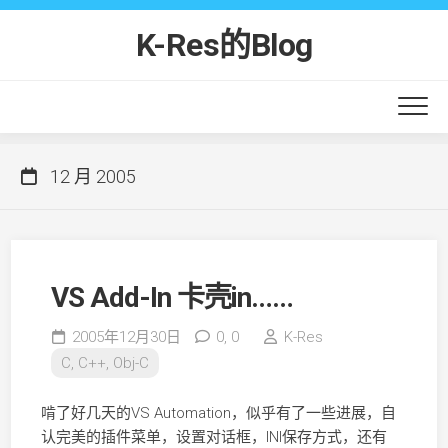
Skip
to
K-Res的Blog
content
12 月 2005
VS Add-In 卡壳in……
2005年12月30日
0,
0
K-Res
C, C++, Obj-C
啃了好几天的VS Automation，似乎有了一些进展，自
认完美的插件菜单，设置对话框，INI保存方式，还有