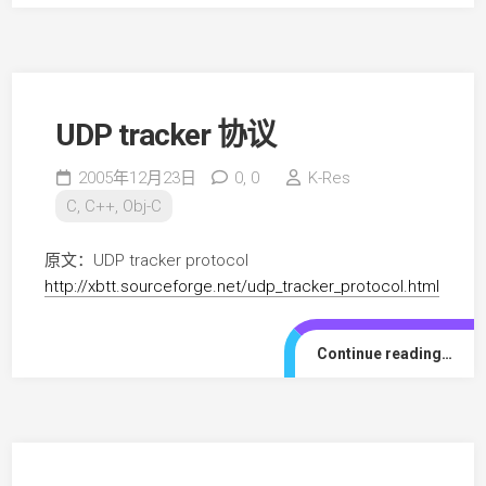
UDP tracker 协议
2005年12月23日
0,
0
K-Res
C, C++, Obj-C
原文：UDP tracker protocol
http://xbtt.sourceforge.net/udp_tracker_protocol.html
Continue reading…