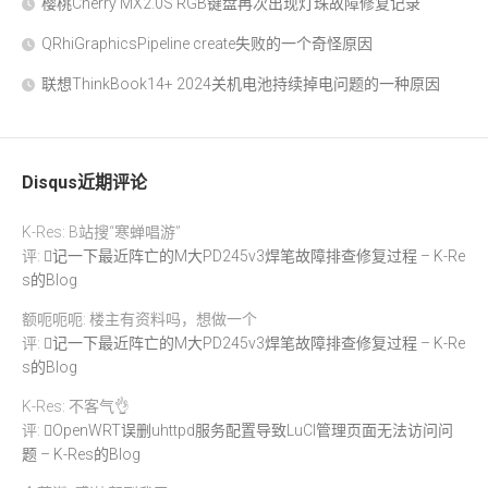
樱桃Cherry MX2.0S RGB键盘再次出现灯珠故障修复记录
QRhiGraphicsPipeline create失败的一个奇怪原因
联想ThinkBook14+ 2024关机电池持续掉电问题的一种原因
Disqus近期评论
K-Res: B站搜“寒蝉唱游”
评:
记一下最近阵亡的M大PD245v3焊笔故障排查修复过程 – K-Re
s的Blog
额呃呃呃: 楼主有资料吗，想做一个
评:
记一下最近阵亡的M大PD245v3焊笔故障排查修复过程 – K-Re
s的Blog
K-Res: 不客气👌
评:
OpenWRT误删uhttpd服务配置导致LuCI管理页面无法访问问
题 – K-Res的Blog