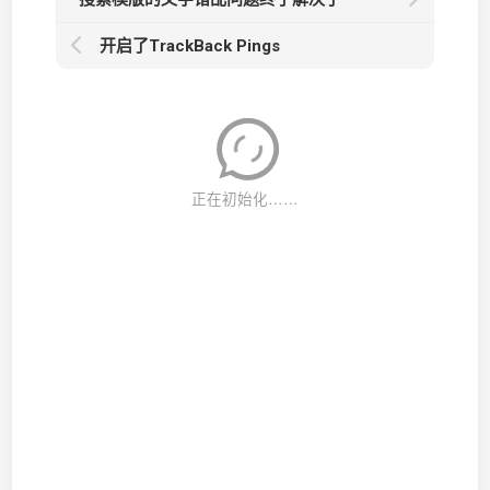
开启了TrackBack Pings