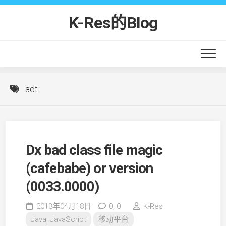
Skip
to
K-Res的Blog
content
adt
Dx bad class file magic
(cafebabe) or version
(0033.0000)
2013年04月18日
0,
0
K-Res
Java, JavaScript
移动平台