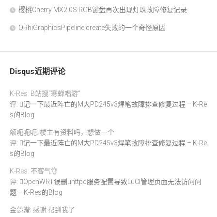
樱桃Cherry MX2.0S RGB键盘再次出现灯珠故障修复记录
QRhiGraphicsPipeline create失败的一个奇怪原因
Disqus近期评论
K-Res: B站搜“寒蝉唱游”
评:
记一下最近阵亡的M大PD245v3焊笔故障排查修复过程 – K-Re
s的Blog
额呃呃呃: 楼主有资料吗，想做一个
评:
记一下最近阵亡的M大PD245v3焊笔故障排查修复过程 – K-Re
s的Blog
K-Res: 不客气👌
评:
OpenWRT误删uhttpd服务配置导致LuCI管理页面无法访问问
题 – K-Res的Blog
金夢瀅: 感谢 帮到我了