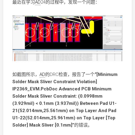
最近在学习
AD
24的过程中，发现一个问题：
如截图所示，
AD
的DRC检查，报告了一个
“[Minimum
Solder Mask Sliver Constraint Violation]
IP2369_EVM.PcbDoc Advanced PCB Minimum
Solder Mask Sliver Constraint: (0.0998mm
(3.929mil) < 0.1mm (3.937mil)) Between Pad U1-
21(52.014mm,25.561mm) on Top Layer And Pad
U1-22(52.014mm,25.961mm) on Top Layer [Top
Solder] Mask Sliver [0.1mm]”
的错误。