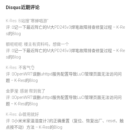
Disqus近期评论
K-Res: B站搜“寒蝉唱游”
评:
记一下最近阵亡的M大PD245v3焊笔故障排查修复过程 – K-Re
s的Blog
额呃呃呃: 楼主有资料吗，想做一个
评:
记一下最近阵亡的M大PD245v3焊笔故障排查修复过程 – K-Re
s的Blog
K-Res: 不客气👌
评:
OpenWRT误删uhttpd服务配置导致LuCI管理页面无法访问问
题 – K-Res的Blog
金夢瀅: 感谢 帮到我了
评:
OpenWRT误删uhttpd服务配置导致LuCI管理页面无法访问问
题 – K-Res的Blog
K-Res: 👍管用就好
评:
小米米家温湿度计2的正确重置（复位、恢复出厂、reset、触
点按不动）方法 – K-Res的Blog