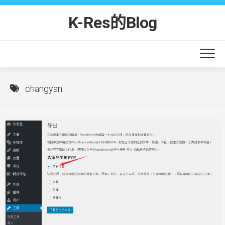
Skip
to
K-Res的Blog
content
changyan