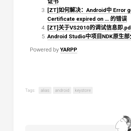
证书
[ZT]如何解决：Android中 Error gene
Certificate expired on … 的错误
[ZT]关于VS2010的调试信息即.pdb文
Android Studio中项目NDK原
Powered by
YARPP
.
Tags:
alias
android
keystore