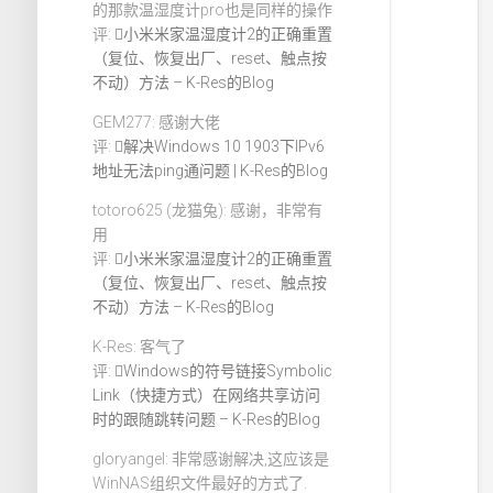
的那款温湿度计pro也是同样的操作
评:
小米米家温湿度计2的正确重置
（复位、恢复出厂、reset、触点按
不动）方法 – K-Res的Blog
GEM277: 感谢大佬
评:
解决Windows 10 1903下IPv6
地址无法ping通问题 | K-Res的Blog
totoro625 (龙猫兔): 感谢，非常有
用
评:
小米米家温湿度计2的正确重置
（复位、恢复出厂、reset、触点按
不动）方法 – K-Res的Blog
K-Res: 客气了
评:
Windows的符号链接Symbolic
Link（快捷方式）在网络共享访问
时的跟随跳转问题 – K-Res的Blog
gloryangel: 非常感谢解决,这应该是
WinNAS组织文件最好的方式了.