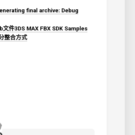
rating final archive: Debug
件3DS MAX FBX SDK Samples
生部分整合方式