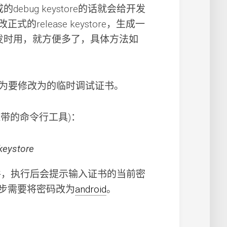
ebug keystore的话就会给开发
release keystore，生成一
开发时用，就方便多了，具体方法如
作为要修改为的临时调试证书。
为JDK带的命令行工具)：
keystore
书文件，执行后会提示输入证书的当前密
步需要将密码改为
android
。