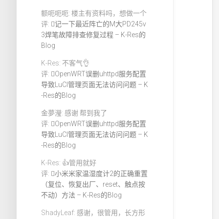
额呃呃呃: 楼主有资料吗，想做一个
评:
记一下最近阵亡的M大PD245v
3焊笔故障排查修复过程 – K-Res的
Blog
K-Res: 不客气👌
评:
OpenWRT误删uhttpd服务配置
导致LuCI管理页面无法访问问题 – K
-Res的Blog
金夢瀅: 感谢 帮到我了
评:
OpenWRT误删uhttpd服务配置
导致LuCI管理页面无法访问问题 – K
-Res的Blog
K-Res: 👍管用就好
评:
小米米家温湿度计2的正确重置
（复位、恢复出厂、reset、触点按
不动）方法 – K-Res的Blog
ShadyLeaf: 感谢，很管用，长方形