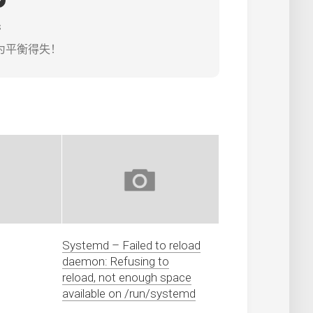
s
为平衡得失！
Systemd – Failed to reload
daemon: Refusing to
reload, not enough space
available on /run/systemd