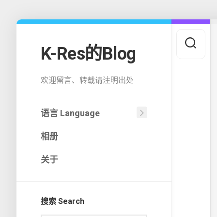
Skip
to
content
K-Res的Blog
欢迎留言、转载请注明出处
语言 Language
中
相册
文
(中
国)
关于
English
搜索 Search