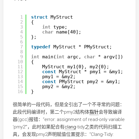
1
struct
MyStruct
2
{
3
int
type;
4
char
name[40];
5
};
6
7
typedef
MyStruct * PMyStruct;
8
9
int
main(
int
argc, 
char
* argv[])
10
{
11
MyStruct my1{0}, my2{0};
12
const
MyStruct * pmy1 = &my1;
13
pmy1 = &my2;
14
const
PMyStruct pmy2 = &my1;
15
pmy2 = &my2;
16
}
很简单的一段代码，但是全引出了一个不寻常的问题：
此段代码编译时，第二个pmy2结构体
指针
会导致编译
器(gcc)报错：“error: assignment of read-only variable
‘pmy2’”，此时如果配合有
clang
-tidy之类的代码扫描工
具，会发现pmy2声明赋值位置提示：“Clang-Tidy: