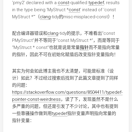
‘pmy2’ declared with a
const
-qualified
typedef
; results
in the type being ‘MyStruct *
const
’ instead of ‘const
MyStruct *’”（
clang
-tidy的misc-misplaced-const）！
配合编译器错误和
clang
-tidy的提示，不难看出“const
PMyStruct”并不等同于“const MyStruct *”，而是等同于
“MyStruct * const”也就是说是常量
指针
而不是指向常量
的指针，因此不可在初始化赋值后改变指针变量指向！
其实为何会如此博主我也不太清楚，可能是标准（设
计）如此？不过经过搜索后找到了此篇文章提到了同样
的问题：
https://stackoverflow.com/questions/8504411/typedef-
pointer-const-weirdness
，读了下，发现虽然不是什么
多严重的问题，但还是引发了不少讨论，其中也有提到
一些靠骚操作做到用
typedef
指针变量声明指向常量的
指针变量：