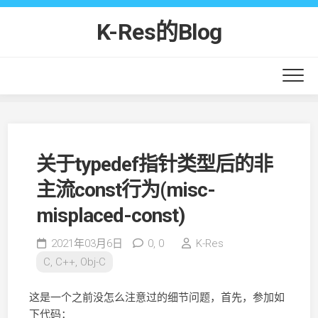
Skip
to
K-Res的Blog
content
关于typedef指针类型后的非
主流const行为(misc-
misplaced-const)
2021年03月6日
0,
0
K-Res
C, C++, Obj-C
这是一个之前没怎么注意过的细节问题，首先，参加如
下代码：