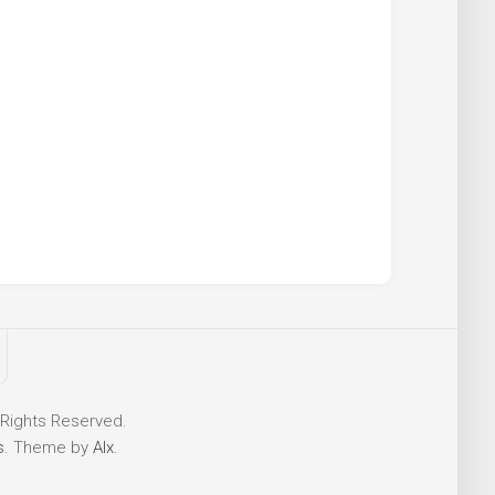
 Rights Reserved.
s
. Theme by
Alx
.