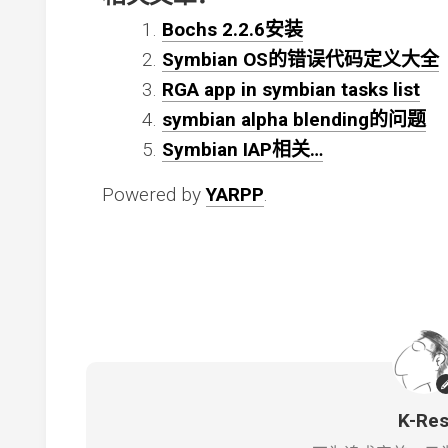
Bochs 2.2.6安装
Symbian OS的错误代码定义大全
RGA app in symbian tasks list
symbian alpha blending的问题
Symbian IAP相关…
Powered by
YARPP
.
K-Re