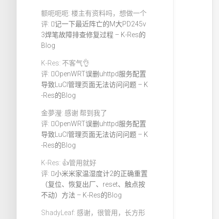
额呃呃呃: 楼主有资料吗，想做一个
评:
记一下最近阵亡的M大PD245v
3焊笔故障排查修复过程 – K-Res的
Blog
K-Res: 不客气👌
评:
OpenWRT误删uhttpd服务配置
导致LuCI管理页面无法访问问题 – K
-Res的Blog
金夢瀅: 感谢 帮到我了
评:
OpenWRT误删uhttpd服务配置
导致LuCI管理页面无法访问问题 – K
-Res的Blog
K-Res: 👍管用就好
评:
小米米家温湿度计2的正确重置
（复位、恢复出厂、reset、触点按
不动）方法 – K-Res的Blog
ShadyLeaf: 感谢，很管用，长方形