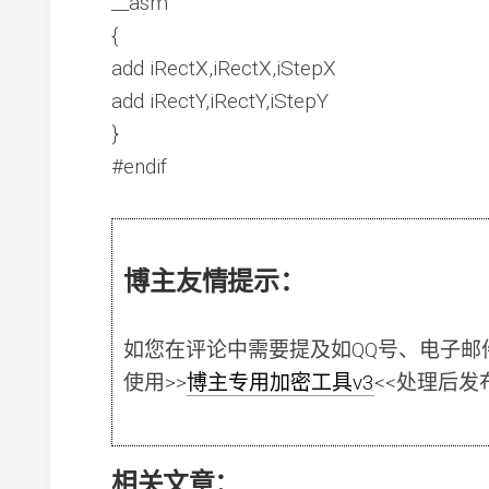
__asm
{
add iRectX,iRectX,iStepX
add iRectY,iRectY,iStepY
}
#endif
博主友情提示：
如您在评论中需要提及如QQ号、电子邮
使用
>>
博主专用加密工具v3
<<
处理后发
相关文章：