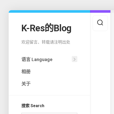
Skip
to
content
K-Res的Blog
欢迎留言、转载请注明出处
语言 Language
中
相册
文
(中
国)
关于
English
搜索 Search