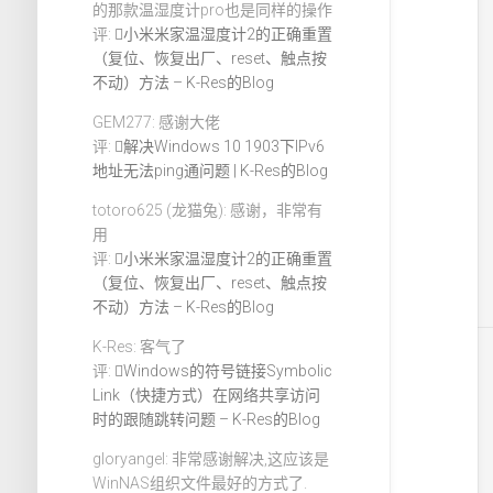
的那款温湿度计pro也是同样的操作
评:
小米米家温湿度计2的正确重置
（复位、恢复出厂、reset、触点按
不动）方法 – K-Res的Blog
GEM277: 感谢大佬
评:
解决Windows 10 1903下IPv6
地址无法ping通问题 | K-Res的Blog
totoro625 (龙猫兔): 感谢，非常有
用
评:
小米米家温湿度计2的正确重置
（复位、恢复出厂、reset、触点按
不动）方法 – K-Res的Blog
K-Res: 客气了
评:
Windows的符号链接Symbolic
Link（快捷方式）在网络共享访问
时的跟随跳转问题 – K-Res的Blog
gloryangel: 非常感谢解决,这应该是
WinNAS组织文件最好的方式了.