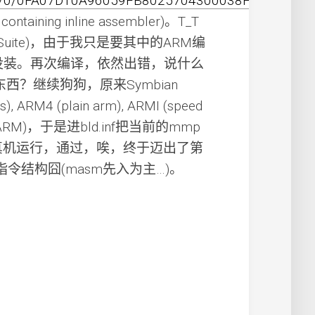
nsf/0/0FA07D10A96059FB8025704300038F39?
 containing inline assembler)。T_T
er Suite)，由于我只是要其中的ARM编
没装。再次编译，依然出错，说什么
东西？继续狗狗，原来Symbian
M4 (plain arm), ARMI (speed
mized ARM)，于是进bld.inf把当前的mmp
通过，真机运行，通过，唉，终于迈出了第
令结构囧(masm先入为主…)。