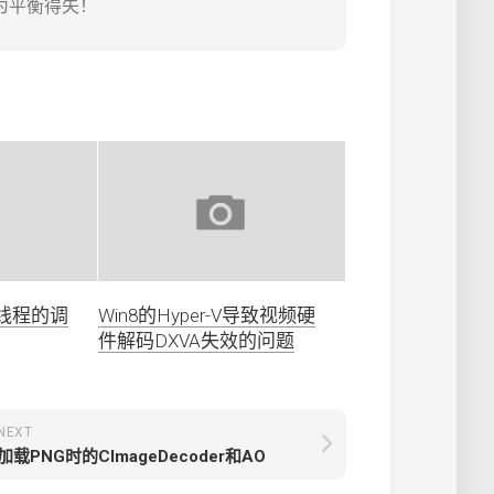
为平衡得失！
-线程的调
Win8的Hyper-V导致视频硬
件解码DXVA失效的问题
NEXT
加载PNG时的CImageDecoder和AO