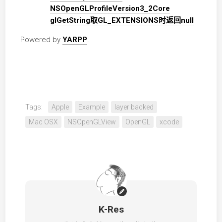
NSOpenGLProfileVersion3_2Core
glGetString取GL_EXTENSIONS时返回null
Powered by
YARPP
.
Tags:
Apple
Example
layer backed
Mac OSX
NSOpenGLView
OpenGL
xcode
K-Res