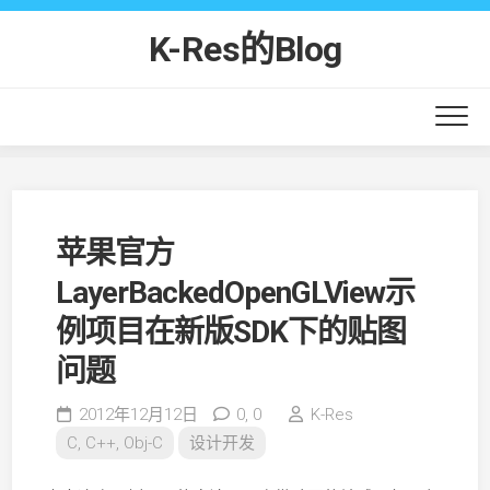
Skip
to
K-Res的Blog
content
苹果官方
LayerBackedOpenGLView示
例项目在新版SDK下的贴图
问题
2012年12月12日
0,
0
K-Res
C, C++, Obj-C
设计开发