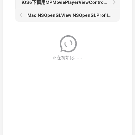
iOS6下慎用MPMoviePlayerViewController！
Mac NSOpenGLView NSOpenGLProfileVersion3_2Core glGetString取GL_EXTENSIONS时返回null