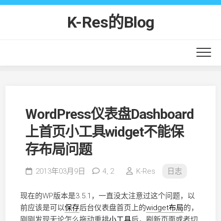
Skip
to
K-Res的Blog
content
WordPress仪表盘Dashboard
上首页小工具widget不能保
存布局问题
2013年03月9日
4,
2
K-Res
日志
现在的WP版本是3.5.1，一直没太注意过这个问题，以
前应该是可以
保存
后台仪表盘首页上的
widget
布局
的，
刚刚发现无论怎么拖动重排
小工具
后，刷新页面或者切