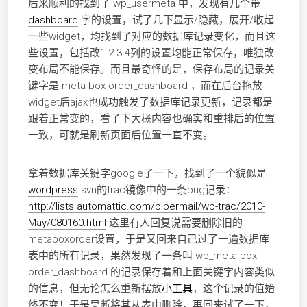
后来顺利的找到了 wp_usermeta 中，发现有几个带
dashboard
字的设置，试了几下显示/隐藏，展开/收起
一些widget，均找到了对应的数据库记录变化，而且这
些设置，包括改1 2 3 4列的设置均能正常保存，唯独改
变布局不能保存。而且最奇怪的是，保存布局的记录关
键字是 meta-box-order_dashboard ，而在后台拖放
widget后ajax也成功触发了数据库记录更新，记录都是
跟着正常变的，看了下大概内容也确实和重排后的位置
一致，可就是刷新页面后位置一直不变。
拿着数据库关键字google了一下，找到了一个貌似是
wordpress
svn的trac镜像中的一条bug记录：
http://lists.automattic.com/pipermail/wp-trac/2010-
May/080160.html
这里有人回复说需要删除旧的
metaboxorder设置，于是又回来自己过了一遍数据库
表中的所有记录，果然发现了一条叫 wp_meta-box-
order_dashboard 的记录保存着和上面关键字内容类似
的信息，但无论怎么重新摆放
小工具
，这个记录的值始
终不变！于是果断将其从表中删除，再回来试了一下，