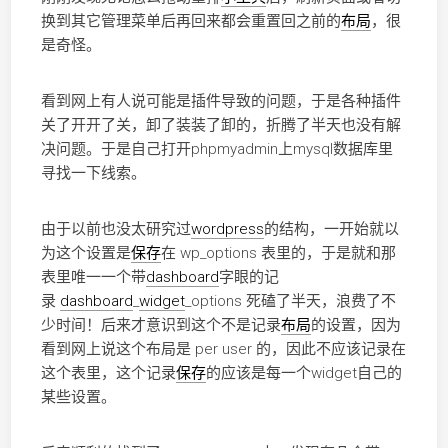
换到其它管理菜单后再回来都会重置回之前的
布局
，很
是奇怪。
看到网上有人说可能是插件导致的问题，于是各种插件
关了开开了关，卸了装装了卸的，折腾了半天也没有解
决问题。于是自己打开phpmyadmin上mysql数据库里
寻找一下线索。
由于以前也没太研究过
wordpress
的结构，一开始就以
为这个设置是
保存
在 wp_options 表里的，于是就和那
表里唯一一个带
dashboard
字眼的记
录
dashboard
_
widget
_options 死磕了半天，浪费了不
少时间！后来才意识到这个不是记录
布局
的设置，因为
看到网上说这个布局是 per user 的，因此不应该记录在
这个表里，这个记录
保存
的应该是每一个widget自己的
某些设置。