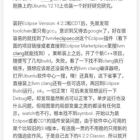
刚换上的Ubuntu 12.10上也装一个好好研究研究。
装好Eclipse Version: 4.2.2和CDT后，先是发现
toolchain里只有gcc，意识到又得去google了，好在很
容易的就找到了llvm4
eclipse
cdt
这个Eclipse插件（看下
面的项目链接或者直接到Eclipse Marketplace里搜llvm
clang
就能找到），果断装上之后，开了个新C++项目，
随便写了几句build，失败，看了一下找不到clang执行
程序，猜想应该是还没装伟大的llvm clang编译器吧，
打开Ubuntu软件中心一搜，嘿！还真有，这下省事了，
直接装上llvm clang还有一些可选项，再回到Eclipse
Build运行，ok，一切正常！可后来发现想运行一下
Debug吧，却发现虽然断点可以正常下，单步运行也没
什么问题，但视图里的局部变量之类的都没有任何显
示，watch也不行，根本找不到symbol…
开始以为是
Eclipse或者CDT的插件安装问题，由于软件中心可用的
是个比较旧的3.8版本，有违我一贯的不用稳的只用新的
的强迫症作风，于是自己去下的4.2.2 Classic…所以就开