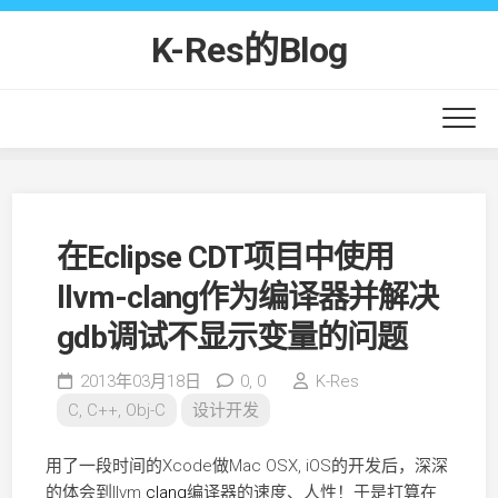
Skip
to
K-Res的Blog
content
在Eclipse CDT项目中使用
llvm-clang作为编译器并解决
gdb调试不显示变量的问题
2013年03月18日
0,
0
K-Res
C, C++, Obj-C
设计开发
用了一段时间的Xcode做Mac OSX, iOS的开发后，深深
的体会到llvm
clang
编译器的速度、人性！于是打算在