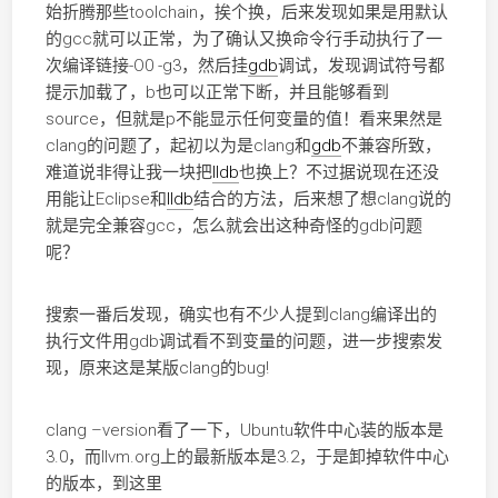
始折腾那些toolchain，挨个换，后来发现如果是用默认
的gcc就可以正常，为了确认又换命令行手动执行了一
次编译链接-O0 -g3，然后挂
gdb
调试，发现调试符号都
提示加载了，b也可以正常下断，并且能够看到
source，但就是p不能显示任何变量的值！看来果然是
clang的问题了，起初以为是clang和
gdb
不兼容所致，
难道说非得让我一块把
lldb
也换上？不过据说现在还没
用能让Eclipse和
lldb
结合的方法，后来想了想clang说的
就是完全兼容gcc，怎么就会出这种奇怪的gdb问题
呢？
搜索一番后发现，确实也有不少人提到clang编译出的
执行文件用gdb调试看不到变量的问题，进一步搜索发
现，原来这是某版clang的bug!
clang –version看了一下，Ubuntu软件中心装的版本是
3.0，而llvm.org上的最新版本是3.2，于是卸掉软件中心
的版本，到这里