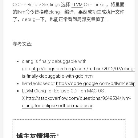
C/C++ Build > Settings 选择
LLVM
C++ Linker，将里面
的llvm命令替换成clang，编译，果然成功生成执行文件
了，debug一下，也能正常看到局部变量值了！
参考文章:
clang is finally debuggable with
gdb
http://blogs.perl.org/users/rurban/2012/07/clang-
is-finally-debuggable-with-gdb.html
llvm4eclipsecdt
https://code.google.com/p/llvm4eclip
LLVM
-Clang for Eclipse CDT on MAC OS
X
http://stackoverflow.com/questions/9649534/llvm-
clang-for-eclipse-cdt-on-mac-os-x
博主友情提示：