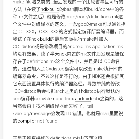
make file啦之类的…最后发现的一个比较省事且可行的
方法（在读了
ndk-build
的bash脚本和build/core中的各
种mk文件之后）就是修改build/core/definitions.mk这
个文件中对编译器的定义，一般gcc的make可以通过指
定CC=XXX，CXX=XXX的方式指定编译所需编译器，而
我试了在
ndk-build
的最后实际执行make时加入
CC=distcc或是修改项目的Android.mk Application.mk
均没有效果，读了半天
ndk
内置的mk文件后发现是被保
存在了definitions.mk这个文件中，并且是以_CC命名
的，通过加入_CC=distcc确实可以改变make执行时的
编译器命令，不过这样是不行的，由于NDK还会根据其
它东西设置具体执行的编译器路径，导致单纯的修改
_CC=distcc后会根据arch之类的让distcc执行默认的
arm编译器armv5te-none-linux-
android
eabi之类的，这
当然会由于找不到编译器而失败了，tail
/var/log/message会发现110错误，也就是man里面说
的
compile
r not found!
于是干脆直接修改definitions.mk中下面这段