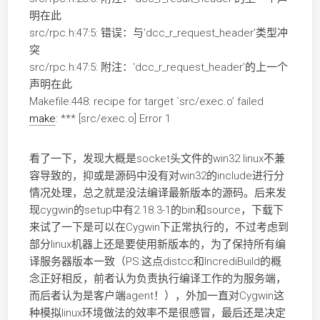
明在此
src/rpc.h:47:5: 错误：与‘dcc_r_request_header’类型冲
突
src/rpc.h:47:5: 附注：‘dcc_r_request_header’的上一个
声明在此
Makefile:448: recipe for target `src/exec.o’ failed
make
: *** [src/exec.o] Error 1
看了一下，发现大概是socket头文件的win32 linux不兼
容导致的，抑或是源码中没有对win32的include进行分
情况处理，总之就是没法编译最新版本的源码。后来发
现cygwin的setup中有2.18.3-1的bin和source，下载下
来试了一下是可以在Cygwin下正常执行的，不过考虑到
部分linux机器上还是要使用新版本的，为了保持所有编
译服务器版本一致（PS:这点distcc和IncrediBuild的概
念正好相反，前者认为负责执行编译工作的为服务端，
而后者认为是客户端agent！），外加一直对Cygwin这
种模拟linux环境做法的效率不是很感冒，最后还是决定