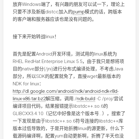
放弃Windows端了，有兴趣的朋友可以试一下，理论上
只要不涉及新版distcc加入的
pump
模式的话，跨版本
的客户端和服务器应该也是没有问题的。
接下来开始转战linux！
首先是配置Android开发环境，测试用的linux系统为
RHEL RedHat Enterprise Linux 5.5，由于我只是想将项
目的native部分(/jni)进行分布式编译处理，不考虑Java
部分，所以SDK的配置就免了，直接wget最新版本的
NDK for linux：
http://dl.google.com/android/ndk/android-ndk-r8d-
linux-x86.tar.bz2
解压缩，调用./
ndk-build
-C /proj/尝试
编译项目代码，结果报错提示libstdc++.so.6的
GLIBCXX3.4.10（记忆中好像是这个版本号…），搜索了
一下发现是由于libstdc++.so.6符号连接的libstdc++库
版本过低导致的，于是开始折腾linux的源更新，什么下
载源码编译啊，配置yum自动更新啊，折腾了半天也没