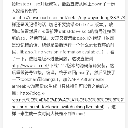
给libstdc++.so升级成功，最后直接从网上down了一份
人家编译好的
so:
http://download.csdn.net/detail/dqswuyundong/3379734
样还是没记错的话…切记不要搞错32bit 64bit版本)，放
到lib位置然后ln -s重新建立libstdc++.so.6的符号连接到
新的so，然后再试，发现又提示libz.so.1的错误（依然
是没记错的话，貌似是最后运行一个什么strip程序的时
候，libz.so.1: no version information available…），看
了一下，依旧是版本过低问题，这次直接到：
http://www.zlib.net/
下载1.2.7版本的源码编译安装，然
后重做符号链接，编译，终于这回pass了，然后又换了
一下toolchain到clang3.1，加入APP_ABI armeabi
armeabi-v7a两份so生成（具体操作可以看之前的这
篇：
http://blog.k-
res.net/%E8%AE%BE%E8%AE%A1%E5%BC%80%E5%8F%91/cc
ndk-arm-thumb-toolchain-switch-clang-llvm.html
），这
样下来生成一次时间大概是不到30min！