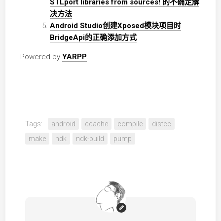
STLport libraries from sources! 的不确定解
决方法
Android Studio创建Xposed模块项目时
BridgeApi的正确添加方式
Powered by
YARPP
.
Tags:
android
ccache
compile
distcc
make
ndk
ndk-build
pump