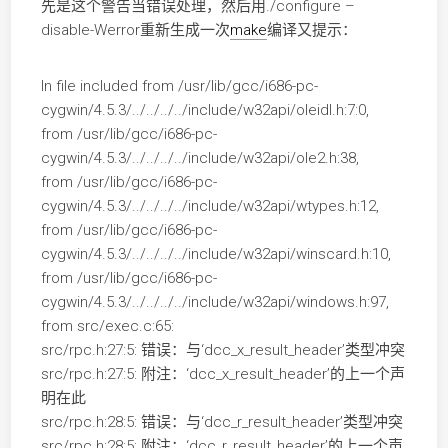
先是这个警告当错误处理，然后用./configure –
disable-Werror重新生成一次
make
编译又提示：
In file included from /usr/lib/gcc/i686-pc-
cygwin/4.5.3/../../../../include/w32api/oleidl.h:7:0,
from /usr/lib/gcc/i686-pc-
cygwin/4.5.3/../../../../include/w32api/ole2.h:38,
from /usr/lib/gcc/i686-pc-
cygwin/4.5.3/../../../../include/w32api/wtypes.h:12,
from /usr/lib/gcc/i686-pc-
cygwin/4.5.3/../../../../include/w32api/winscard.h:10,
from /usr/lib/gcc/i686-pc-
cygwin/4.5.3/../../../../include/w32api/windows.h:97,
from src/exec.c:65:
src/rpc.h:27:5: 错误：与‘dcc_x_result_header’类型冲突
src/rpc.h:27:5: 附注：‘dcc_x_result_header’的上一个声
明在此
src/rpc.h:28:5: 错误：与‘dcc_r_result_header’类型冲突
src/rpc.h:28:5: 附注：‘dcc_r_result_header’的上一个声