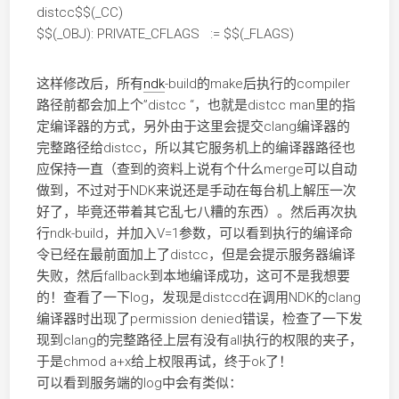
distcc$$(_CC)
$$(_OBJ): PRIVATE_CFLAGS := $$(_FLAGS)
这样修改后，所有
ndk
-build的make后执行的compiler
路径前都会加上个”distcc “，也就是distcc man里的指
定编译器的方式，另外由于这里会提交clang编译器的
完整路径给distcc，所以其它服务机上的编译器路径也
应保持一直（查到的资料上说有个什么merge可以自动
做到，不过对于NDK来说还是手动在每台机上解压一次
好了，毕竟还带着其它乱七八糟的东西）。然后再次执
行ndk-build，并加入V=1参数，可以看到执行的编译命
令已经在最前面加上了distcc，但是会提示服务器编译
失败，然后fallback到本地编译成功，这可不是我想要
的！查看了一下log，发现是distccd在调用NDK的clang
编译器时出现了permission denied错误，检查了一下发
现到clang的完整路径上层有没有all执行的权限的夹子，
于是chmod a+x给上权限再试，终于ok了！
可以看到服务端的log中会有类似：