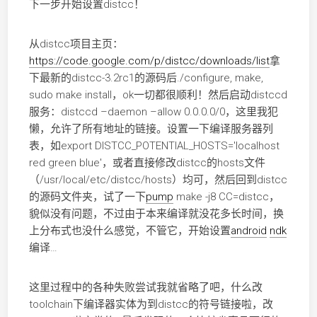
下一步开始设置distcc！
从distcc项目主页：
https://code.google.com/p/distcc/downloads/list
拿
下最新的distcc-3.2rc1的源码后./configure, make,
sudo make install，ok一切都很顺利！然后启动distccd
服务：distccd –daemon –allow 0.0.0.0/0，这里我犯
懒，允许了所有地址的链接。设置一下编译服务器列
表，如
export DISTCC_POTENTIAL_HOSTS='localhost
red green blue'
，或者直接修改distcc的hosts文件
（/usr/local/etc/distcc/hosts）均可，然后回到distcc
的源码文件夹，试了一下
pump
make -j8 CC=distcc
，
貌似没有问题，不过由于本来编译就没花多长时间，换
上分布式也没什么感觉，不管它，开始设置
android
ndk
编译…
这里过程中的各种失败尝试我就省略了吧，什么改
toolchain下编译器实体为到distcc的符号链接啦，改