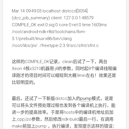
Mar 14 09:49:03 localhost distccd[3054]:
(dcc_job_summary) client: 127.0.0.1:48579
COMPILE_OK exit:0 sig:0 core:0 ret:0 time:1603ms
/root/android-ndk-r8d/toolchains/llvm-
3.1/prebuilt/linux-x86/bin/clang
/root/libs/jni/../freetype-2.3.9/src/sfnt/sfnt.c
这样的COMPILE_OK记录，clean后试了一下，两台
Xeon 4核x3210机器用-j8的参数，同时起8个编译线程编
译刚才的项目时间可以缩短到大概9min左右！效果还是
比较明显的。
最后，还试了一下新版distcc加入的
pump
模式，说是
可以将头文件预处理过程也发到各个编译机上执行，能
进一步的提高效率。于是将hosts中的编译机地址后加
上,cpp,lzo参数，然后修改ndk-build最后一行，在调用
make前加上pump ，执行编译，发现提示这样的错误：