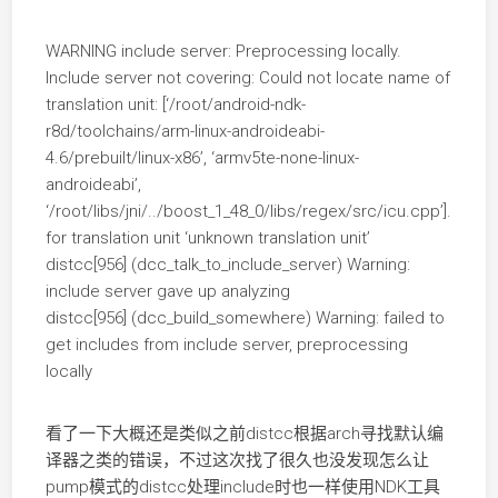
WARNING include server: Preprocessing locally.
Include server not covering: Could not locate name of
translation unit: [‘/root/android-ndk-
r8d/toolchains/arm-linux-androideabi-
4.6/prebuilt/linux-x86’, ‘armv5te-none-linux-
androideabi’,
‘/root/libs/jni/../boost_1_48_0/libs/regex/src/icu.cpp’].
for translation unit ‘unknown translation unit’
distcc[956] (dcc_talk_to_include_server) Warning:
include server gave up analyzing
distcc[956] (dcc_build_somewhere) Warning: failed to
get includes from include server, preprocessing
locally
看了一下大概还是类似之前distcc根据arch寻找默认编
译器之类的错误，不过这次找了很久也没发现怎么让
pump模式的distcc处理include时也一样使用NDK工具