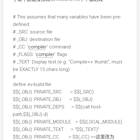
# This assumes that many variables have been pre-
defined:
# _SRC: source file
# _OBJ: destination file
# _CC: ‘
compile
r’ command
# _FLAGS: ‘
compile
r’ flags
# _TEXT: Display text (e.g. “Compile++ thumb”, must
be EXACTLY 15 chars long)
#
define ev-build-file
$$(_OBJ): PRIVATE_SRC := $$(_SRC)
$$(_OBJ): PRIVATE_OBJ := $$(_OBJ)
$$(_OBJ): PRIVATE_DEPS := $$(call host-
path,$$(_OBJ).d)
$$(_OBJ): PRIVATE_MODULE := $$(LOCAL_MODULE)
$$(_OBJ): PRIVATE_TEXT := “$$(_TEXT)”
$$(_OBJ): PRIVATE_CC := $$(_CC) <=这里改为