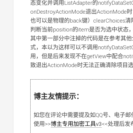
态变化并调用ListAdapter的notifyData
onDestroyActionMode退出ActionM
也可以是物理的back键）clearChoice
判断当前position的item是否为选中
其中第一部分中注掉的代码是在参考其他介绍
式，本以为这样可以不调用notifyDataSetC
用，但是后来发现不在getView中配合notif
致退出ActionMode时无法正确清除项目
博主友情提示：
如您在评论中需要提及如QQ号、电子邮
使用
>>
博主专用加密工具v3
<<
处理后发