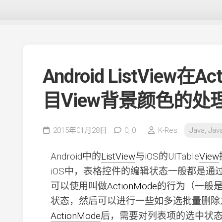
Android ListView在
目View背景颜色的处
2015年01月28日
0,
0
K-Res
Java, Jav
Android中的
ListView
与iOS的UITable
View
iOS中，表格控件的编辑状态一般都是通过
可以使用叫做
ActionMode
的行为（一般
状态，然后可以进行一些如多选批量删除
ActionMode
后，需要对列表项的选中状