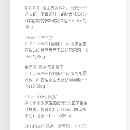
额呃呃呃: 楼主有资料吗，想做一个
评:
记一下最近阵亡的M大PD245v
3焊笔故障排查修复过程 – K-Res的
Blog
K-Res: 不客气👌
评:
OpenWRT误删uhttpd服务配置
导致LuCI管理页面无法访问问题 – K
-Res的Blog
金夢瀅: 感谢 帮到我了
评:
OpenWRT误删uhttpd服务配置
导致LuCI管理页面无法访问问题 – K
-Res的Blog
K-Res: 👍管用就好
评:
小米米家温湿度计2的正确重置
（复位、恢复出厂、reset、触点按
不动）方法 – K-Res的Blog
ShadyLeaf: 感谢，很管用，长方形