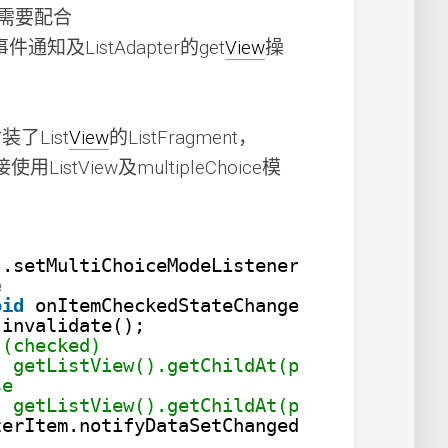
需要配合
r的事件通知及ListAdapter的get
View
操
了List
View
的ListFragment，
接使用ListView及multipleChoice模
).setMultiChoiceModeListener(
new
AbsListV
e
oid
onItemCheckedStateChanged(ActionMode 
.invalidate();
 (checked)
  getListView().getChildAt(position).setB
se
  getListView().getChildAt(position).setB
terItem.notifyDataSetChanged();