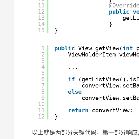
11
@Overrid
12
public
v
13
getL
14
}
15
}
1
public
View getView(
int
2
ViewHolderItem viewH
3
4
...
5
6
if
(getListView().is
7
convertView.setB
8
else
9
convertView.setB
10
11
return
convertView;
12
}
以上就是两部分关键代码，第一部分响应进入