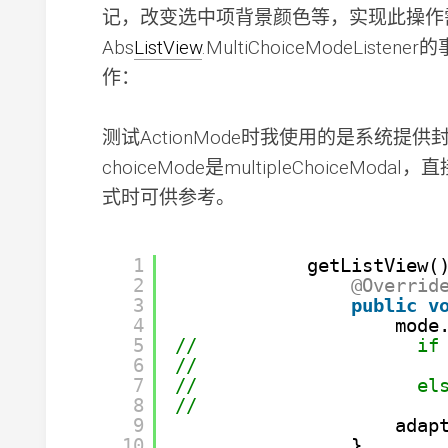
记，改变选中项背景颜色等，实现此操作
Abs
ListView
.MultiChoiceModeListene
作：
测试ActionMode时我使用的是系统提供封装
choiceMode是multipleChoiceModal，直
式时可供参考。
1
getListView(
2
@Overrid
3
public
v
4
mode
5
//                    if
6
//                      
7
//                    el
8
//                      
9
adap
10
}