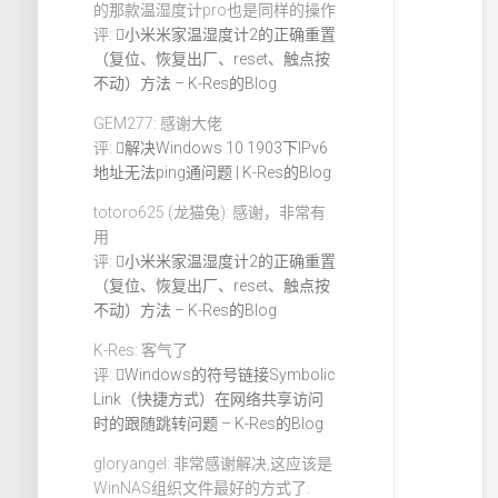
的那款温湿度计pro也是同样的操作
评:
小米米家温湿度计2的正确重置
（复位、恢复出厂、reset、触点按
不动）方法 – K-Res的Blog
GEM277: 感谢大佬
评:
解决Windows 10 1903下IPv6
地址无法ping通问题 | K-Res的Blog
totoro625 (龙猫兔): 感谢，非常有
用
评:
小米米家温湿度计2的正确重置
（复位、恢复出厂、reset、触点按
不动）方法 – K-Res的Blog
K-Res: 客气了
评:
Windows的符号链接Symbolic
Link（快捷方式）在网络共享访问
时的跟随跳转问题 – K-Res的Blog
gloryangel: 非常感谢解决,这应该是
WinNAS组织文件最好的方式了.