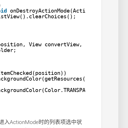
e
oid
onDestroyActionMode(ActionMode mode) 
istView().clearChoices();
position, View convertView, ViewGroup par
older;
ItemChecked(position))
ackgroundColor(getResources().getColor(R.
ackgroundColor(Color.TRANSPARENT);
ActionMode时的列表项选中状