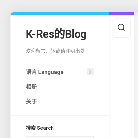
Skip
to
content
K-Res的Blog
欢迎留言、转载请注明出处
语言 Language
中
相册
文
(中
国)
关于
English
搜索 Search