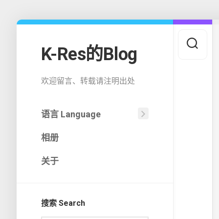
Skip
to
content
K-Res的Blog
欢迎留言、转载请注明出处
语言 Language
中
相册
文
(中
国)
关于
English
搜索 Search