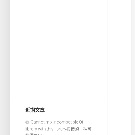
近期文章
Cannot mix incompatible Qt
library with this library报错的一种可