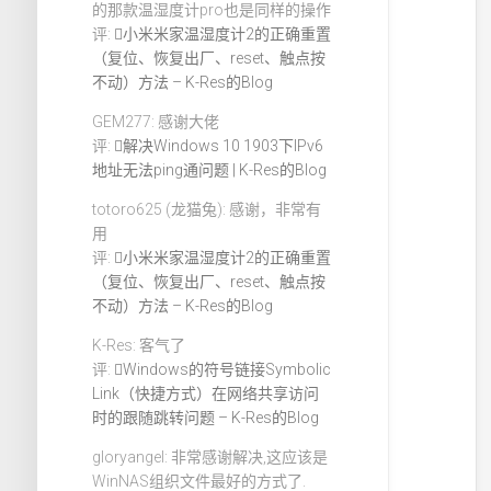
的那款温湿度计pro也是同样的操作
评:
小米米家温湿度计2的正确重置
（复位、恢复出厂、reset、触点按
不动）方法 – K-Res的Blog
GEM277: 感谢大佬
评:
解决Windows 10 1903下IPv6
地址无法ping通问题 | K-Res的Blog
totoro625 (龙猫兔): 感谢，非常有
用
评:
小米米家温湿度计2的正确重置
（复位、恢复出厂、reset、触点按
不动）方法 – K-Res的Blog
K-Res: 客气了
评:
Windows的符号链接Symbolic
Link（快捷方式）在网络共享访问
时的跟随跳转问题 – K-Res的Blog
gloryangel: 非常感谢解决,这应该是
WinNAS组织文件最好的方式了.