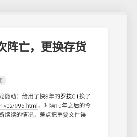
再次阵亡，更换存货
用
姆龙微动：给用了快8年的
罗技G1
换了
chives/996.html
，时隔10年之后的今
断续续的情况，差点把重要文件误