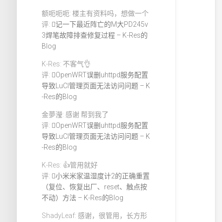
额呃呃呃: 楼主有资料吗，想做一个
评:
记一下最近阵亡的M大PD245v
3焊笔故障排查修复过程 – K-Res的
Blog
K-Res: 不客气👌
评:
OpenWRT误删uhttpd服务配置
导致LuCI管理页面无法访问问题 – K
-Res的Blog
金夢瀅: 感谢 帮到我了
评:
OpenWRT误删uhttpd服务配置
导致LuCI管理页面无法访问问题 – K
-Res的Blog
K-Res: 👍管用就好
评:
小米米家温湿度计2的正确重置
（复位、恢复出厂、reset、触点按
不动）方法 – K-Res的Blog
ShadyLeaf: 感谢，很管用，长方形