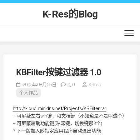
Skip
to
K-Res的Blog
content
KBFilter按键过滤器 1.0
2005年08月25日
0,
0
K-Res
个人作品
http://kloud.minidns.net/Projects/KBFilter.rar
+ 可屏蔽左右win键，和文档键（不知道是不是叫这个）
+ 可屏蔽辅助功能键(粘滞键，切换键那3个)
? 下一版加入随指定应用程序启动退出功能