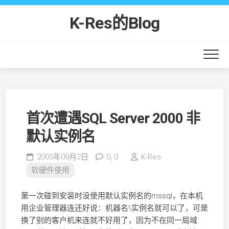
Skip
to
K-Res的Blog
content
首次遭遇SQL Server 2000 非
默认实例名
2005年09月2日
0,
0
K-Res
软硬件使用
第一次碰到安装时没使用默认实例名的mssql，在本机
用企业管理器连还好说：机器名\实例名就可以了，可是
换了别的客户机来连就不好用了，因为不在同一局域