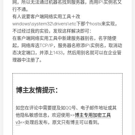
网，所以无法通过机器名找到服务器，而用IP\实例名又
行不通。
有人说要客户端网络实用工具＋改
windows\system32\drivers\etc下那个hosts来实现，
不过经过我的实验，发现这样解决即可：
在客户端网络实用工具中新建服务器别名，名字随便
起，网络库选TCP/IP，服务器名称添IP\实例名，取消动
态决定端口，并添上1433，然后用别名就可以在企业管
理器中注册了。
博主友情提示：
如您在评论中需要提及如QQ号、电子邮件地址或其
他隐私敏感信息，欢迎使用
>>
博主专用加密工具
v3
<<
处理后发布，原文只有博主可以看到。