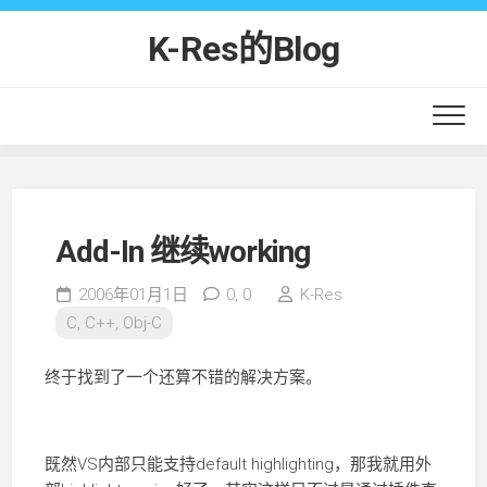
Skip
to
K-Res的Blog
content
Add-In 继续working
2006年01月1日
0,
0
K-Res
C, C++, Obj-C
终于找到了一个还算不错的解决方案。
既然VS内部只能支持default highlighting，那我就用外