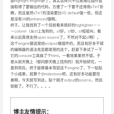
部highlight engine好了，其实这样只不过是通过插件直
接取得了要输出的代码，方便了一下要不还得用xTinT折
腾，而且虽然xTinT的渲染要比VS default强一些，但还
是没有VA的enhanced强啊。
终于，让我找到了一个目前看来很好的highlighter－－
－colorer（从sf上淘到的，sf好，sf妙，sf呱呱叫，看
来以后真得支持open source了，不然对不起sf啊）。
这个engine据说是给eclipse做插件的，而且有好多不错
的编辑器的语法亮显都是用的这个，赶紧下来试了一下
它的console工具搞了个html，一看效果果然不错，于
是从前天晚上（郁闷那天晚上找到的）就开始研究，一
直到现在，终于能够基本驾驭这个engine了，下一贴贴
个小成果，就算个小milestone吧，还有好多功能要完
善啊，今天就写到这，贴个刚才output的source，然后
就歇了，不行了。。。。
博主友情提示：