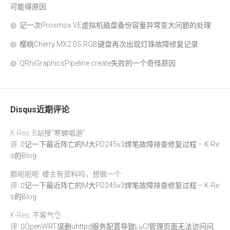
可能得原因
记一次Proxmox VE虚拟机磁盘备份容量异常变大问题的处理
樱桃Cherry MX2.0S RGB键盘再次出现灯珠故障修复记录
QRhiGraphicsPipeline create失败的一个奇怪原因
Disqus近期评论
K-Res: B站搜“寒蝉唱游”
评:
记一下最近阵亡的M大PD245v3焊笔故障排查修复过程 – K-Re
s的Blog
额呃呃呃: 楼主有资料吗，想做一个
评:
记一下最近阵亡的M大PD245v3焊笔故障排查修复过程 – K-Re
s的Blog
K-Res: 不客气👌
评:
OpenWRT误删uhttpd服务配置导致LuCI管理页面无法访问问