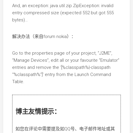
And, an exception: java.util.zip.ZipException: invalid
entry compressed size (expected 552 but got 555
bytes)…
解决办法（来自forum nokia）：
Go to the properties page of your project, “J2ME”,
“Manage Devices”, edit all or your favourite “Emulator”
entries and remove the ‘[%classpath%|-classpath
“%classpath%”]’ entry from the Launch Command
Table.
博主友情提示：
如您在评论中需要提及如QQ号、电子邮件地址或其