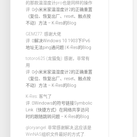
的那款温湿度计pro也是同样的操作
评:
小米米家温湿度计2的正确重置
（复位、恢复出厂、reset、触点按
不动）方法 – K-Res的Blog
GEM277: 感谢大佬
评:
解决Windows 10 1903下IPv6
地址无法ping通问题 | K-Res的Blog
totoro625 (龙猫兔): 感谢，非常有
用
评:
小米米家温湿度计2的正确重置
（复位、恢复出厂、reset、触点按
不动）方法 – K-Res的Blog
K-Res: 客气了
评:
Windows的符号链接Symbolic
Link（快捷方式）在网络共享访问
时的跟随跳转问题 – K-Res的Blog
gloryangel: 非常感谢解决,这应该是
WinNAS组织文件最好的方式了.