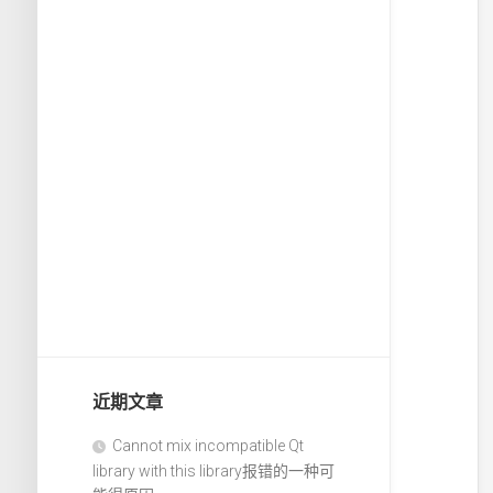
近期文章
Cannot mix incompatible Qt
library with this library报错的一种可