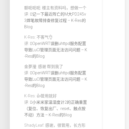
额呃呃呃: 楼主有资料吗，想做一个
评:
记一下最近阵亡的M大PD245v
3焊笔故障排查修复过程 – K-Res的
Blog
K-Res: 不客气👌
评:
OpenWRT误删uhttpd服务配置
导致LuCI管理页面无法访问问题 – K
-Res的Blog
金夢瀅: 感谢 帮到我了
评:
OpenWRT误删uhttpd服务配置
导致LuCI管理页面无法访问问题 – K
-Res的Blog
K-Res: 👍管用就好
评:
小米米家温湿度计2的正确重置
（复位、恢复出厂、reset、触点按
不动）方法 – K-Res的Blog
ShadyLeaf: 感谢，很管用，长方形