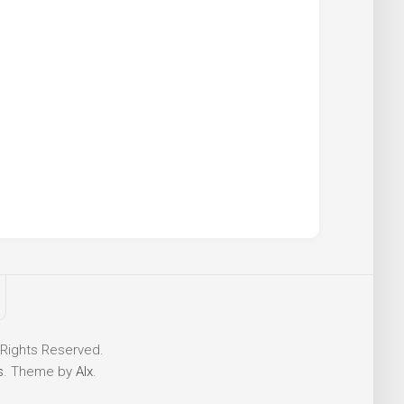
 Rights Reserved.
s
. Theme by
Alx
.