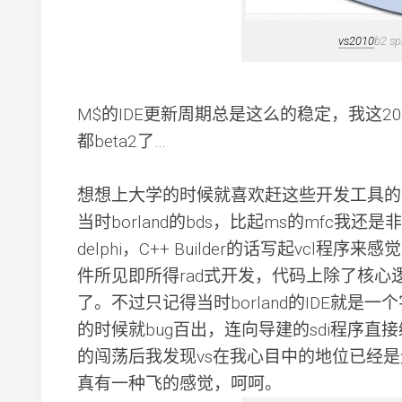
vs2010
b2 sp
M$的IDE更新周期总是这么的稳定，我这20
都beta2了…
想想上大学的时候就喜欢赶这些开发工具的时髦，
当时borland的bds，比起ms的mfc我还
delphi，C++ Builder的话写起vcl
件所见即所得rad式开发，代码上除了核心
了。不过只记得当时borland的IDE就是一
的时候就bug百出，连向导建的sdi程序
的闯荡后我发现vs在我心目中的地位已经是
真有一种飞的感觉，呵呵。