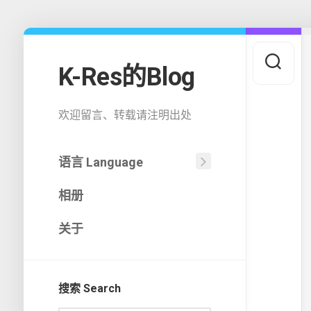
Skip
to
content
K-Res的Blog
欢迎留言、转载请注明出处
语言 Language
中
相册
文
(中
国)
关于
English
搜索 Search