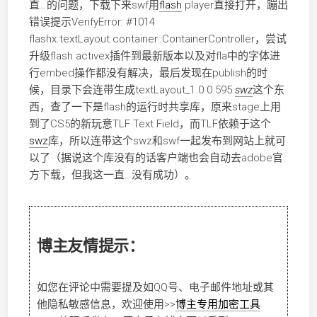
直…的问题，下载下来swf用
flash
player直接打开，蹦出
错误提示VerifyError
:
#1014
flashx.textLayout.container::ContainerController，尝试
升级flash activex插件到最新版本以及对fla中的字体进
行embed操作都没有解决，最后发现在publish的时
候，目录下会连带生成textLayout_1.0.0.595.
swz
这个东
西，查了一下是flash的运行时共享库，原来stage上用
到了CS5的新玩意TLF Text Field，而TLF依赖于这个
swz
库，所以连带这个swz和swf一起发布到网站上就可
以了（据说这个库没有的话客户端也会自动去adobe官
方下载，但我这一直…没有成功）。
博主友情提示：
如您在评论中需要提及如QQ号、电子邮件地址或其
他隐私敏感信息，欢迎使用
>>
博主专用加密工具