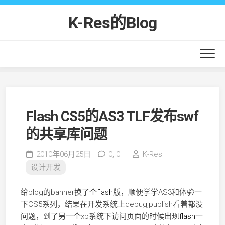
Skip
to
K-Res的Blog
content
Flash CS5的AS3 TLF发布swf
的共享库问题
2010年06月25日
0,
0
K-Res
设计开发
给blog的banner换了个
flash
版，顺便学学AS3和体验一
下CS5系列，结果在开发系统上debug,publish看着都没
问题，到了另一个xp系统下访问页面的时候出现
flash
一