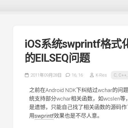
iOS系统swprint
的EILSEQ问题
2011年09月28日
16,
16
K-Res
C, C++,
之前在Android NDK下纠结过wchar
统支持部分wchar相关函数，如wcslen
是遗憾，只能自己找了相关函数的源码作
用
swprintf
效果也是不尽人意。