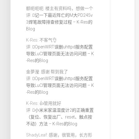
额呃呃呃: 楼主有资料吗，想做一个
评:
记一下最近阵亡的M大PD245v
3焊笔故障排查修复过程 – K-Res的
Blog
K-Res: 不客气👌
评:
OpenWRT误删uhttpd服务配置
导致LuCI管理页面无法访问问题 – K
-Res的Blog
金夢瀅: 感谢 帮到我了
评:
OpenWRT误删uhttpd服务配置
导致LuCI管理页面无法访问问题 – K
-Res的Blog
K-Res: 👍管用就好
评:
小米米家温湿度计2的正确重置
（复位、恢复出厂、reset、触点按
不动）方法 – K-Res的Blog
ShadyLeaf: 感谢，很管用，长方形