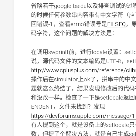
省略若干google baidu以及排查调试的过
的时候任何参数串内容带有中文字符（应该
回错误-1，查看errno错误号是
EILSEQ
，原
码字符，这个问题的解决方法是：
在调用swprintf前，进行locale设置：setloc
说，源代码文件的文本编码是UTF-8，setl
http://www.cplusplus.com/reference/clib
操作后在simulator上ok了，拼串中的中
题就这么终结了，结果发现修改后的代码
和没改一样。检查了一下是setlocale返回
ENOENT，文件未找到？发现
https://devforums.apple.com/message
有人提到这个，就是设备上的setlocale只有””,
数，但提了个解决方法，就是自己生成set