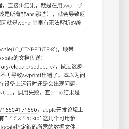
程，直接讲结果，就是在用swprintf
是所有非ansi那些），就会导致返
因就是wchar串里有无法解析的编
ale(LC_CTYPE,”UTF-8″)，顺带一
ocale的文档传送：
rary/clocale/setlocale/
，做过这步
文不再导致swprintf出错了。本以为问
在设备上运行时还是会出现问题，
NULL，调用失败，查errno结果是
/171660#171660
，apple开发论坛上
 “C” & “POSIX”.这几个可用参
locale指定编码所需的数据文件，