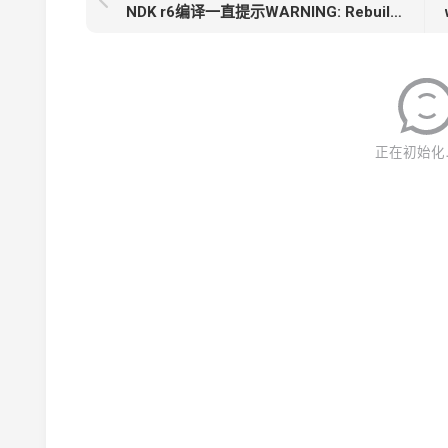
NDK r6编译一直提示WARNING: Rebuilding STLport libraries from sources! 的不确定解决方法