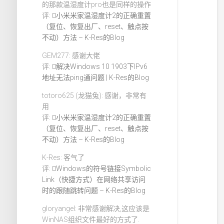
的那款温湿度计pro也是同样的操作
评:
小米米家温湿度计2的正确重置
（复位、恢复出厂、reset、触点按
不动）方法 – K-Res的Blog
GEM277: 感谢大佬
评:
解决Windows 10 1903下IPv6
地址无法ping通问题 | K-Res的Blog
totoro625 (龙猫兔): 感谢，非常有
用
评:
小米米家温湿度计2的正确重置
（复位、恢复出厂、reset、触点按
不动）方法 – K-Res的Blog
K-Res: 客气了
评:
Windows的符号链接Symbolic
Link（快捷方式）在网络共享访问
时的跟随跳转问题 – K-Res的Blog
gloryangel: 非常感谢解决,这应该是
WinNAS组织文件最好的方式了.