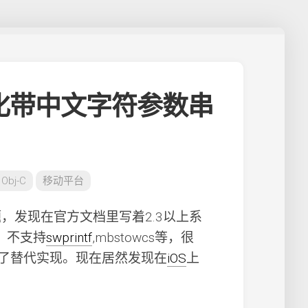
f格式化带中文字符参数串
 Obj-C
移动平台
的问题，发现在官方文档里写着2.3以上系
等，不支持
swprintf
,mbstowcs等，很
了替代实现。现在居然发现在
iOS
上