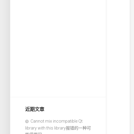
近期文章
Cannot mix incompatible Qt
library with this library报错的一种可