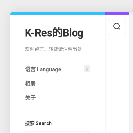
Skip
to
content
K-Res的Blog
欢迎留言、转载请注明出处
语言 Language
中
相册
文
(中
国)
关于
English
搜索 Search