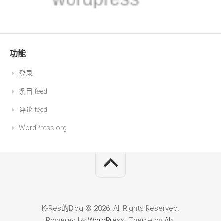
功能
登录
条目 feed
评论 feed
WordPress.org
K-Res的Blog © 2026. All Rights Reserved.
Powered by
WordPress
. Theme by
Alx
.