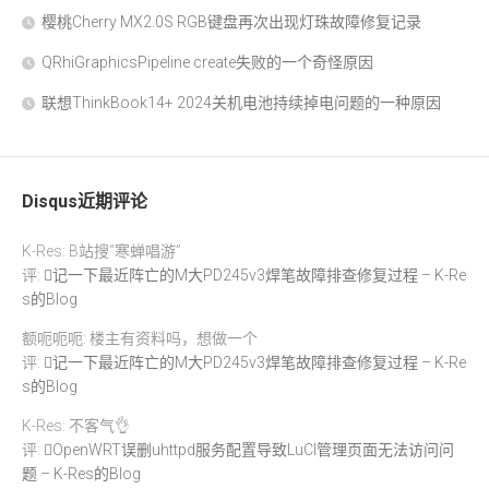
樱桃Cherry MX2.0S RGB键盘再次出现灯珠故障修复记录
QRhiGraphicsPipeline create失败的一个奇怪原因
联想ThinkBook14+ 2024关机电池持续掉电问题的一种原因
Disqus近期评论
K-Res: B站搜“寒蝉唱游”
评:
记一下最近阵亡的M大PD245v3焊笔故障排查修复过程 – K-Re
s的Blog
额呃呃呃: 楼主有资料吗，想做一个
评:
记一下最近阵亡的M大PD245v3焊笔故障排查修复过程 – K-Re
s的Blog
K-Res: 不客气👌
评:
OpenWRT误删uhttpd服务配置导致LuCI管理页面无法访问问
题 – K-Res的Blog