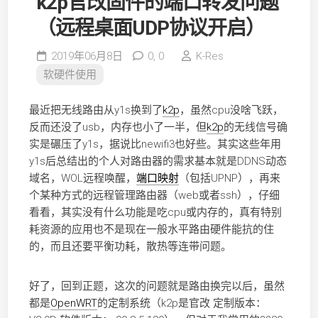
k2p官改固件的端口转发问题
（远程桌面UDP协议开启）
2019年06月8日
0,
0
K-Res
软硬件使用
最近把无线路由从y1s换到了
k2p
，虽然cpu没啥飞跃，
反而还没了usb，内存也小了一半，但
k2p
的无线信号确
实是碾压了y1s，据说比newifi3也好些。其实这些年用
y1s后总结出的个人对路由器的需求基本就是DDNS动态
域名，WOL远程唤醒，
端口映射
（包括UPNP），再来
个某种方式的远程管理路由器（web或者ssh），仔细
看看，其实没有什么功能是吃cpu或内存的，真有特别
耗资源的应用也不是现在一般水平路由硬件能抗的住
的，而且还要平衡功耗，散热等连带问题。
好了，回到正题，这次的问题就是路由换完以后，虽然
都是
OpenWRT
的定制系统（k2p是官改 定制版本：