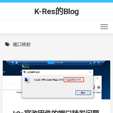
Skip
to
K-Res的Blog
content
端口映射