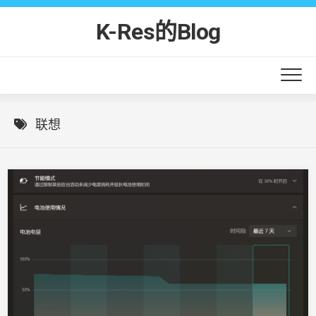
Skip
to
K-Res的Blog
content
联想