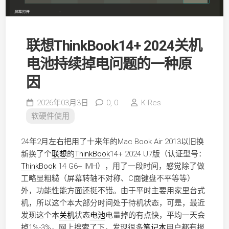
联想ThinkBook14+ 2024关机
电池持续掉电问题的一种原
因
2026年03月3日
0,
0
K-Res
软硬件使用
24年2月左右把用了十来年的Mac Book Air 2013以旧换
新换了个
联想
的
ThinkBook
14+ 2024 U7版（认证型号：
ThinkBook
14 G6+ IMH），用了一段时间，感觉除了做
工略显粗糙（屏幕转轴不对称、C面键盘不平等等）
外，功能性能方面还挺不错。由于平时主要用家里台式
机，所以这个本大部分时间处于待机状态，可是，最近
发现这个本
关机
状态
电池
电量掉的有点快，平均一天会
掉1%-3%，网上搜索了下，发现很多
笔记本
用户都有报