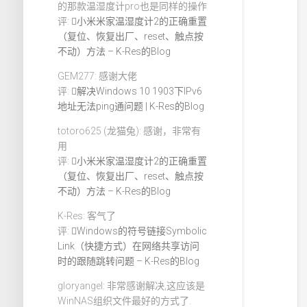
的那款温湿度计pro也是同样的操作
评:
小米米家温湿度计2的正确重置
（复位、恢复出厂、reset、触点按
不动）方法 – K-Res的Blog
GEM277: 感谢大佬
评:
解决Windows 10 1903下IPv6
地址无法ping通问题 | K-Res的Blog
totoro625 (龙猫兔): 感谢，非常有
用
评:
小米米家温湿度计2的正确重置
（复位、恢复出厂、reset、触点按
不动）方法 – K-Res的Blog
K-Res: 客气了
评:
Windows的符号链接Symbolic
Link（快捷方式）在网络共享访问
时的跟随跳转问题 – K-Res的Blog
gloryangel: 非常感谢解决,这应该是
WinNAS组织文件最好的方式了.