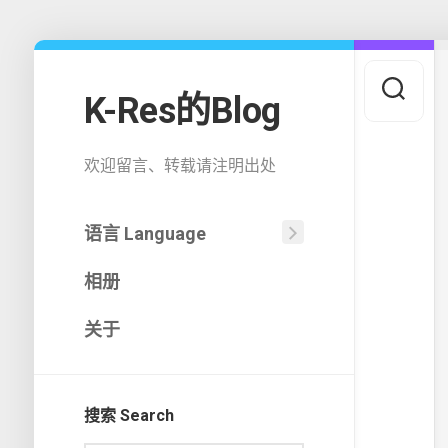
Skip
to
content
K-Res的Blog
欢迎留言、转载请注明出处
语言 Language
中
相册
文
(中
国)
关于
English
搜索 Search