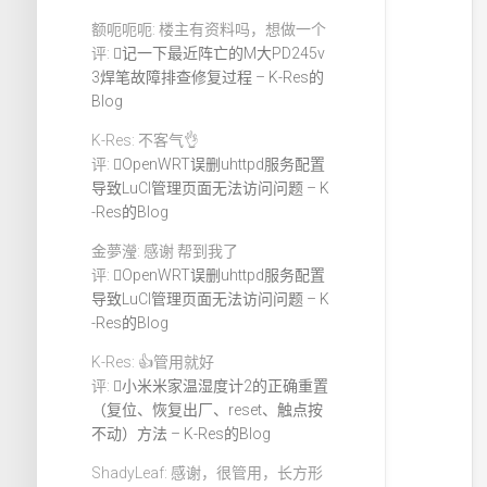
额呃呃呃: 楼主有资料吗，想做一个
评:
记一下最近阵亡的M大PD245v
3焊笔故障排查修复过程 – K-Res的
Blog
K-Res: 不客气👌
评:
OpenWRT误删uhttpd服务配置
导致LuCI管理页面无法访问问题 – K
-Res的Blog
金夢瀅: 感谢 帮到我了
评:
OpenWRT误删uhttpd服务配置
导致LuCI管理页面无法访问问题 – K
-Res的Blog
K-Res: 👍管用就好
评:
小米米家温湿度计2的正确重置
（复位、恢复出厂、reset、触点按
不动）方法 – K-Res的Blog
ShadyLeaf: 感谢，很管用，长方形