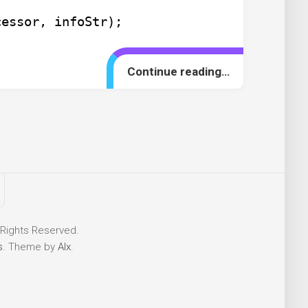
cessor, infoStr);
Continue reading…
 Rights Reserved.
s
. Theme by
Alx
.