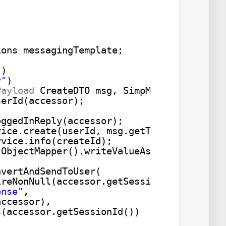
ions messagingTemplate;
"
)
y"
)
Payload
CreateDTO msg, SimpMessageHeaderA
serId(accessor);
)
oggedInReply(accessor);
vice.create(userId, msg.getTypeName());
rvice.info(createId);
ObjectMapper().writeValueAsString(ci);
nvertAndSendToUser(
ireNonNull(accessor.getSessionId()),
onse"
,
accessor),
s(accessor.getSessionId())