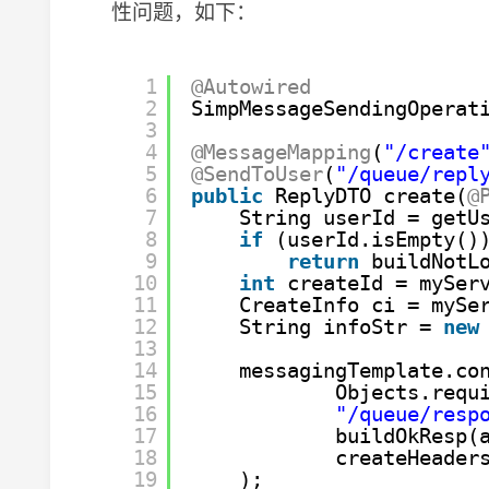
性问题，如下：
1
@Autowired
2
SimpMessageSendingOperat
3
4
@MessageMapping
(
"/create
5
@SendToUser
(
"/queue/repl
6
public
ReplyDTO create(
@
7
String userId = getU
8
if
(userId.isEmpty()
9
return
buildNotL
10
int
createId = mySer
11
CreateInfo ci = mySe
12
String infoStr = 
new
13
14
messagingTemplate.co
15
Objects.requ
16
"/queue/resp
17
buildOkResp(
18
createHeader
19
);