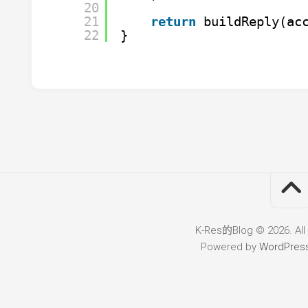
20
21
return
buildReply(ac
22
}
K-Res的Blog © 2026. All
Powered by
WordPres