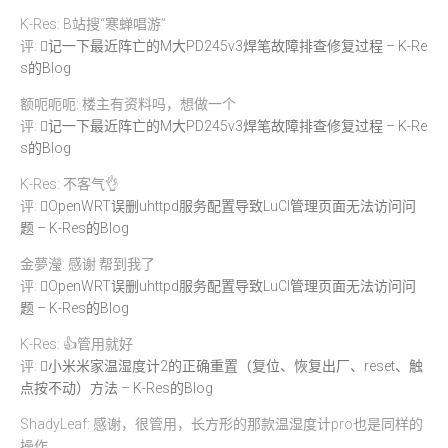
K-Res: B站搜“寒蝉唱游”
评:
记一下最近阵亡的M大PD245v3焊笔故障排查修复过程 – K-Re
s的Blog
额呃呃呃: 楼主有资料吗，想做一个
评:
记一下最近阵亡的M大PD245v3焊笔故障排查修复过程 – K-Re
s的Blog
K-Res: 不客气👌
评:
OpenWRT误删uhttpd服务配置导致LuCI管理页面无法访问问
题 – K-Res的Blog
金夢瀅: 感谢 帮到我了
评:
OpenWRT误删uhttpd服务配置导致LuCI管理页面无法访问问
题 – K-Res的Blog
K-Res: 👍管用就好
评:
小米米家温湿度计2的正确重置（复位、恢复出厂、reset、触
点按不动）方法 – K-Res的Blog
ShadyLeaf: 感谢，很管用，长方形的那款温湿度计pro也是同样的
操作