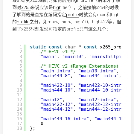
最近研究
x265
编码时如何启用
high
profile
（后来才了解
到对
x265
来说应该是
high
tier），之前接触x264的时候
了解到的是直接在编码指定
profile
时就会有main和high
的
profile
之分，如main、high、high10、high422等，但
到了x265时却发现可指定的profile只有这么几个：
1
static
const
char
* 
const
x265_profile
2
/* HEVC v1 */
3
"main"
, 
"main10"
, 
"mainstillpictur
4
5
/* HEVC v2 (Range Extensions) */
6
"main-intra"
, 
"main10-intra"
,
7
"main444-8"
,  
"main444-intra"
, 
"ma
8
9
"main422-10"
, 
"main422-10-intra"
,
10
"main444-10"
, 
"main444-10-intra"
,
11
12
"main12"
,     
"main12-intra"
,
13
"main422-12"
, 
"main422-12-intra"
,
14
"main444-12"
, 
"main444-12-intra"
,
15
16
"main444-16-intra"
, 
"main444-16-st
17
0
18
};