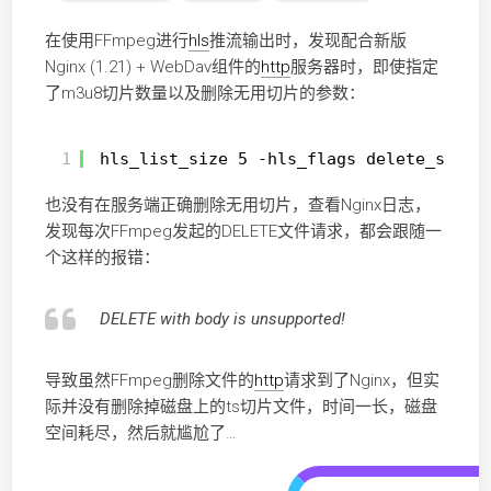
在使用FFmpeg进行
hls
推流输出时，发现配合新版
Nginx (1.21) + WebDav组件的
http
服务器时，即使指定
了m3u8切片数量以及删除无用切片的参数：
1
hls_list_size 5 -hls_flags delete_segme
也没有在服务端正确删除无用切片，查看Nginx日志，
发现每次FFmpeg发起的DELETE文件请求，都会跟随一
个这样的报错：
DELETE with body is unsupported!
导致虽然FFmpeg删除文件的
http
请求到了Nginx，但实
际并没有删除掉磁盘上的ts切片文件，时间一长，磁盘
空间耗尽，然后就尴尬了…