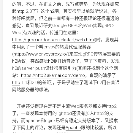
的吧，不过，在正文之前，先写点铺垫，为啥现在研究
起
http
2.0了？这个
h2
吧，其实很早以前就听说过，各
种好吧就是，但之前一直都有一种还很理论还很遥远的
感觉，直到最近研究Google GRPC的Web实现gRPC-
Web(有兴趣的话，传送门在这里：
https://grpc.io/docs/quickstart/web.html
)时，发现其
中用到了一个叫envoy的转发代理服务器
(
https://www.envoyproxy.io/
)来实现gRPC传输层需要的
h2
协议，突然感觉
h2
要开始普及了，查了下资料，发现
h2的server push设计很有吸引力(其间还找到个这个网
站：
https://http2.akamai.com/demo
，直观的演示了
http
1.1和2.0的差距)，于是乎萌生了测试下h2用在普通
网站服务器的想法。
一开始还觉得现在是不是主流Web服务器都支持http2
了，一查发现本博用的lighttpd还没有加入http2的支
持，而apache和nginx已经有稳定支持版本了，又搜索
了下网上的评论，发现还是
Apache
跟的比较紧，所以