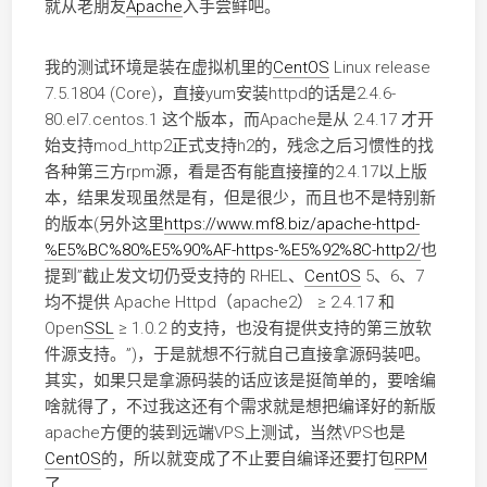
就从老朋友
Apache
入手尝鲜吧。
我的测试环境是装在虚拟机里的
CentOS
Linux release
7.5.1804 (Core)，直接yum安装httpd的话是2.4.6-
80.el7.centos.1 这个版本，而Apache是从 2.4.17 才开
始支持mod_http2正式支持h2的，残念之后习惯性的找
各种第三方rpm源，看是否有能直接撞的2.4.17以上版
本，结果发现虽然是有，但是很少，而且也不是特别新
的版本(另外这里
https://www.mf8.biz/apache-httpd-
%E5%BC%80%E5%90%AF-https-%E5%92%8C-http2/
也
提到”截止发文切仍受支持的 RHEL、
CentOS
5、6、7
均不提供 Apache Httpd（apache2） ≥ 2.4.17 和
Open
SSL
≥ 1.0.2 的支持，也没有提供支持的第三放软
件源支持。”)，于是就想不行就自己直接拿源码装吧。
其实，如果只是拿源码装的话应该是挺简单的，要啥编
啥就得了，不过我这还有个需求就是想把编译好的新版
apache方便的装到远端VPS上测试，当然VPS也是
CentOS
的，所以就变成了不止要自编译还要打包
RPM
了…