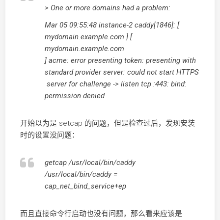
> One or more domains had a problem:
Mar 05 09:55:48 instance-2 caddy[1846]: [
mydomain.example.com ] [
mydomain.example.com
] acme: error presenting token: presenting with
standard provider server: could not start HTTPS
server for challenge -> listen tcp :443: bind:
permission denied
开始以为是 setcap 的问题，但是检查过后，发现安装
时的设置没问题：
getcap /usr/local/bin/caddy
/usr/local/bin/caddy =
cap_net_bind_service+ep
而且直接命令行启动也没有问题，那么看来应该是