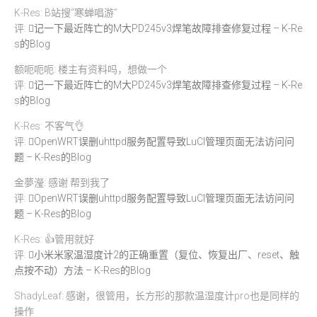
K-Res: B站搜“寒蝉唱游”
评:
记一下最近阵亡的M大PD245v3焊笔故障排查修复过程 – K-Re
s的Blog
额呃呃呃: 楼主有资料吗，想做一个
评:
记一下最近阵亡的M大PD245v3焊笔故障排查修复过程 – K-Re
s的Blog
K-Res: 不客气👌
评:
OpenWRT误删uhttpd服务配置导致LuCI管理页面无法访问问
题 – K-Res的Blog
金夢瀅: 感谢 帮到我了
评:
OpenWRT误删uhttpd服务配置导致LuCI管理页面无法访问问
题 – K-Res的Blog
K-Res: 👍管用就好
评:
小米米家温湿度计2的正确重置（复位、恢复出厂、reset、触
点按不动）方法 – K-Res的Blog
ShadyLeaf: 感谢，很管用，长方形的那款温湿度计pro也是同样的
操作