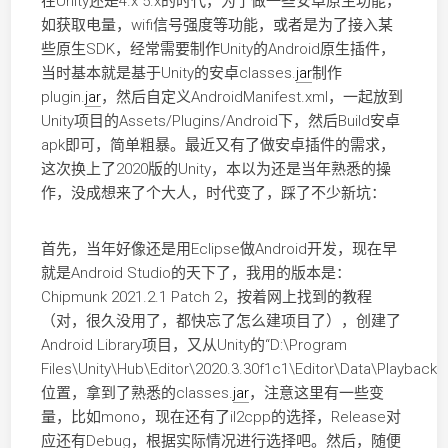
在Unity还是4.x 5.x的时代，为了做一些安卓原生功能，
如获取电量，wifi信号强度等功能，或者是为了接入某
些原生SDK，经常需要制作Unity的Android原生插件，
当时基本就是基于Unity的安卓classes.
jar
制作
plugin.
jar
，然后自定义AndroidManifest.xml，一起放到
Unity项目的Assets/Plugins/Android下，然后Build安卓
apk即可，简单粗暴。最近又有了做安卓插件的需求，
这次换上了2020版的Unity，本以为还是当年熟悉的操
作，没成想来了个大人，时代变了，踩了不少新坑：
首先，当年好像还是用Eclipse做Android开发，现在早
就是Android Studio的天下了，我用的版本是：
Chipmunk 2021.2.1 Patch 2，按着网上找到的教程
（对，很久没用了，都快忘了怎么建项目了），创建了
Android Library项目，又从Unity的“D:\Program
Files\Unity\Hub\Editor\2020.3.30f1c1\Editor\Data\Playback
位置，拿到了熟悉的classes.
jar
，注意这里有一些变
量，比如mono，现在还有了il2cpp的选择，Release对
应还有Debug，根据实际情况进行选择吧。然后，随便