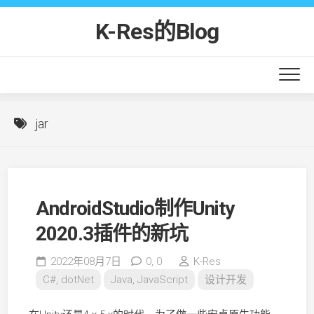
Skip
to
K-Res的Blog
content
jar
AndroidStudio制作Unity
2020.3插件的新坑
2022年08月7日
0,
0
K-Res
C#, dotNet
Java, JavaScript
设计开发