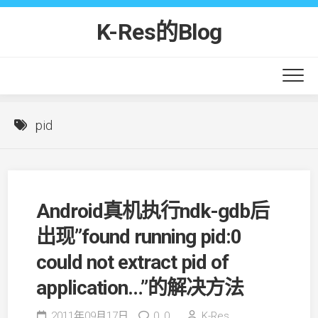
Skip
to
K-Res的Blog
content
pid
Android真机执行ndk-gdb后
出现”found running pid:0
could not extract pid of
application…”的解决方法
2011年09月17日
0,
0
K-Res