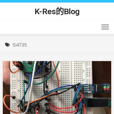
Skip
to
K-Res的Blog
content
Si4735