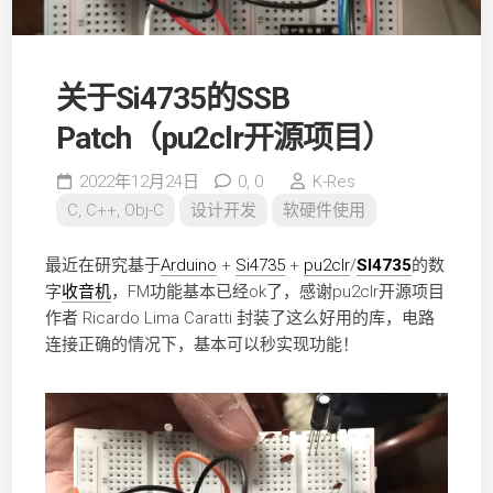
关于Si4735的SSB
Patch（pu2clr开源项目）
2022年12月24日
0,
0
K-Res
C, C++, Obj-C
设计开发
软硬件使用
最近在研究基于
Arduino
+
Si4735
+
pu2clr
/
SI4735
的数
字
收音机
，FM功能基本已经ok了，感谢pu2clr开源项目
作者 Ricardo Lima Caratti 封装了这么好用的库，电路
连接正确的情况下，基本可以秒实现功能！