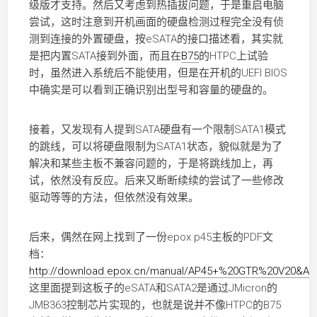
级版才支持。然后又考虑到热插拔问题，于是重启电脑
尝试，这时注意到开机画面的硬盘检测过程完全没有侦
测到连接的外置硬盘，按eSATA的接口描述看，其实就
是把内置SATA接到外面，而且在
B75
的HTPC上试验
时，虽然进入系统后不能使用，但是在开机的UEFI BIOS
中确实是可以看到正确识别出型号和容量的硬盘的。
接着，又发现有人提到SATA硬盘有一个限制SATA1模式
的跳线，可以将硬盘限制为SATA1状态，貌似就是为了
解决和某些主板不兼容问题的，于是将跳线加上，再
试，依然没有反应。后来又断断续续的尝试了一些修改
驱动等等的方法，但依然没有效果。
后来，偶然在网上找到了一份epox p45主板的PDF文
档：
http://download.epox.cn/manual/AP45+%20GTR%20V20&
这里面提到这板子的eSATA和SATA2是通过JMicron的
JMB363控制芯片实现的，也就是说并不像HTPC的B75