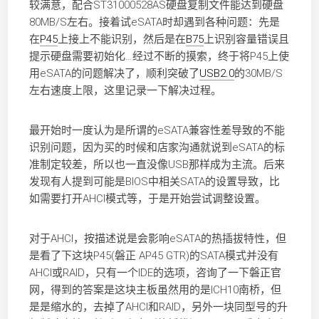
较满意，配合ST31000528AS硬盘复制文件能达到硬盘
80MB/S左右。接着试eSATA时却遇到各种问题：
先是
在
P45
上接上不能识别，然后是在
B75
上识别容量错误且
提示硬盘需要初始化…经过不断的摸索，终于将P45上使
用eSATA的问题解决了，顺利突破了
USB2.0
的30MB/S
左右速度上限，这里记录一下解决过程。
最开始时一度认为是所谓的eSATA兼容性差导致的不能
识别问题，因为买的时候和店家沟通就说到eSATA的标
准制定较差，所以也一直没像USB那样成为主流。后来
发现有人提到可能是BIOS中相关SATA的设置导致，比
如需要打开AHCI模式等，于是开始尝试调整设置。
对于AHCI，按描述说是会影响eSATA的热插拔特性，但
是看了下这块P45(磐正 AP45 GTR)的SATA模式并没有
AHCI或RAID，只有一个IDE的选项，咨询了一下磐正官
网，得到的答案是这块主板虽然用的是ICH10南桥，但
是是缩水的，去掉了AHCI和RAID，另外一块同型号的升