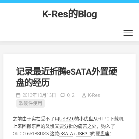
Skip
to
K-Res的Blog
content
记录最近折腾eSATA外置硬
盘的经历
2013年10月13日
0,
2
K-Res
软硬件使用
之前由于实在受不了用
USB2.0
的小优盘从HTPC下载机
上来回搬东西的又慢又要分批的痛苦之处，购入了
ORICO 6518SUS3 这款
eSATA
+
USB3.0
的硬盘座：