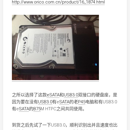
http://www.orico.com.cn/product/16_1874.html
之所以选择了这款
eSATA
和
USB3.0
双接口的硬盘座，是
因为要在没有
USB3.0
有e
SATA
的老
P45
电脑和有USB3.0
有e
SATA
的
B75
M HTPC之间共同使用。
到货之后先试了一下USB3.0，顺利识别出并且速度也比