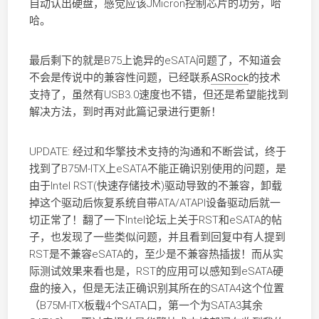
自动认出硬盘，感觉应该JMicron控制芯片的功劳，哈
哈。
最后剩下的就是B75上诡异的eSATA问题了，不知道会
不会是传说中的兼容性问题，已经联系
ASRock
的技术
支持了，虽然有USB3.0速度也不错，但还是希望能找到
解决方法，到时再对此篇记录进行更新！
UPDATE: 经过和华擎技术支持的沟通和不断尝试，终于
找到了B75M-ITX上eSATA不能正确识别使用的问题，是
由于Intel RST(快速存储技术)驱动导致的不兼容，卸载
掉这个驱动后恢复系统自带ATA/ATAPI设备驱动后就一
切正常了！翻了一下Intel论坛上关于RST和eSATA的帖
子，也发现了一些类似问题，并且看到回复中有人提到
RST是不兼容eSATA的，至少是不兼容热插拔！而从实
际测试效果来看也是，RST的应用可以感知到eSATA硬
盘的接入，但是无法正确识别其所在的SATA4这个位置
（B75M-ITX板载4个SATA口，第一个为SATA3其余