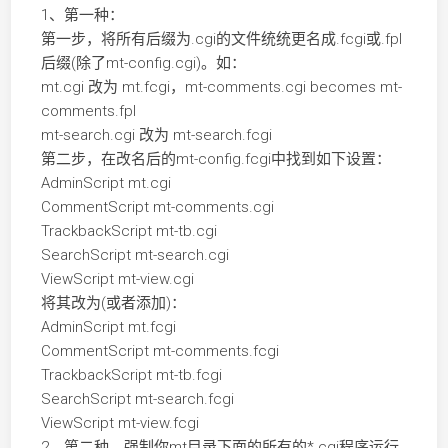
1、第一种：
第一步，将所有后缀为.cgi的文件统统更名成.fcgi或.fpl
后缀(除了mt-config.cgi)。如：
mt.cgi 改为 mt.fcgi，mt-comments.cgi becomes mt-
comments.fpl
mt-search.cgi 改为 mt-search.fcgi
第二步，在改名后的mt-config.fcgi中找到如下设置：
AdminScript mt.cgi
CommentScript mt-comments.cgi
TrackbackScript mt-tb.cgi
SearchScript mt-search.cgi
ViewScript mt-view.cgi
将其改为(或者添加)：
AdminScript mt.fcgi
CommentScript mt-comments.fcgi
TrackbackScript mt-tb.fcgi
SearchScript mt-search.fcgi
ViewScript mt-view.fcgi
2、第二种，强制你mt目录下面的所有的*.cgi程序运行