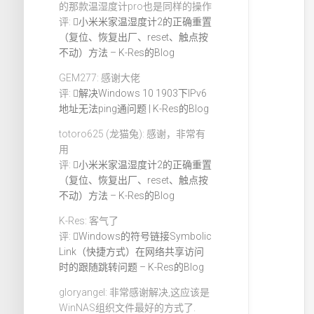
的那款温湿度计pro也是同样的操作
评:
小米米家温湿度计2的正确重置
（复位、恢复出厂、reset、触点按
不动）方法 – K-Res的Blog
GEM277: 感谢大佬
评:
解决Windows 10 1903下IPv6
地址无法ping通问题 | K-Res的Blog
totoro625 (龙猫兔): 感谢，非常有
用
评:
小米米家温湿度计2的正确重置
（复位、恢复出厂、reset、触点按
不动）方法 – K-Res的Blog
K-Res: 客气了
评:
Windows的符号链接Symbolic
Link（快捷方式）在网络共享访问
时的跟随跳转问题 – K-Res的Blog
gloryangel: 非常感谢解决,这应该是
WinNAS组织文件最好的方式了.