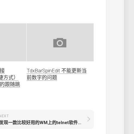
链接
TdxBarSpinEdit 不能更新当
（快捷方式）
前数字的问题
的跟随跳
NEXT
发现一款比较好用的WM上的telnet软件Token2Shell/Mobile