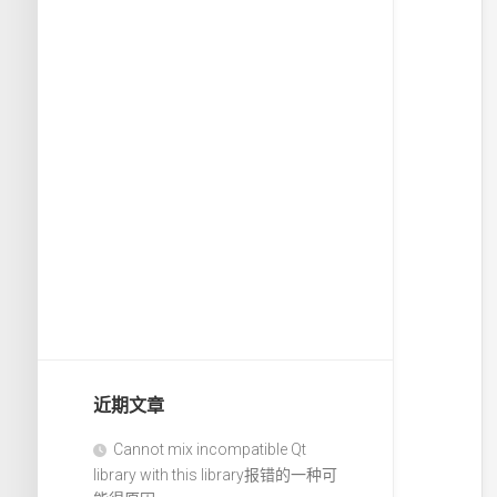
近期文章
Cannot mix incompatible Qt
library with this library报错的一种可