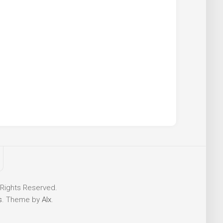
 Rights Reserved.
s
. Theme by
Alx
.