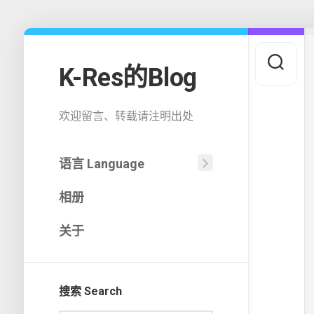
Skip
to
content
K-Res的Blog
欢迎留言、转载请注明出处
语言 Language
中
相册
文
(中
国)
关于
English
搜索 Search