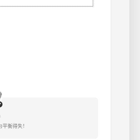
s
为平衡得失！