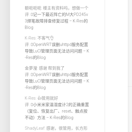
额呃呃呃: 楼主有资料吗，想做一个
评:
记一下最近阵亡的M大PD245v
3焊笔故障排查修复过程 – K-Res的
Blog
K-Res: 不客气👌
评:
OpenWRT误删uhttpd服务配置
导致LuCI管理页面无法访问问题 – K
-Res的Blog
金夢瀅: 感谢 帮到我了
评:
OpenWRT误删uhttpd服务配置
导致LuCI管理页面无法访问问题 – K
-Res的Blog
K-Res: 👍管用就好
评:
小米米家温湿度计2的正确重置
（复位、恢复出厂、reset、触点按
不动）方法 – K-Res的Blog
ShadyLeaf: 感谢，很管用，长方形