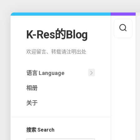
Skip
to
content
K-Res的Blog
欢迎留言、转载请注明出处
语言 Language
中
相册
文
(中
国)
关于
English
搜索 Search