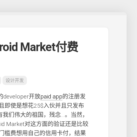
d Market付费
设计开发
developer开放
paid app
的注册发
且即使是想花25$入伙并且只发布
也没有我们伟大的祖国，残念…。当然，
oid Market对这方面的验证还是比较
门槛费想用自己的信用卡付，结果