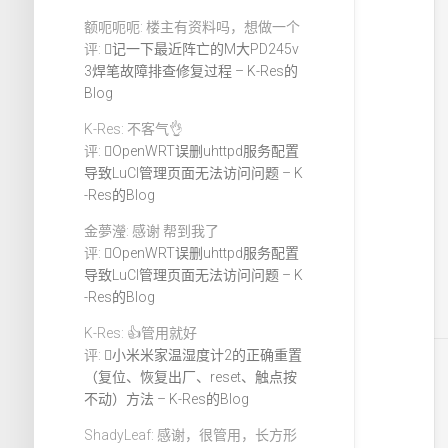
额呃呃呃: 楼主有资料吗，想做一个
评:
记一下最近阵亡的M大PD245v
3焊笔故障排查修复过程 – K-Res的
Blog
K-Res: 不客气👌
评:
OpenWRT误删uhttpd服务配置
导致LuCI管理页面无法访问问题 – K
-Res的Blog
金夢瀅: 感谢 帮到我了
评:
OpenWRT误删uhttpd服务配置
导致LuCI管理页面无法访问问题 – K
-Res的Blog
K-Res: 👍管用就好
评:
小米米家温湿度计2的正确重置
（复位、恢复出厂、reset、触点按
不动）方法 – K-Res的Blog
ShadyLeaf: 感谢，很管用，长方形