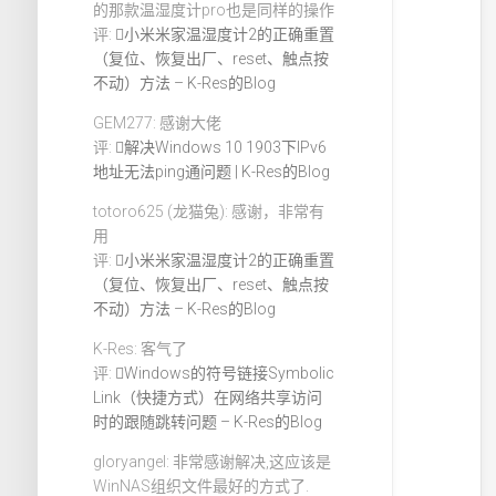
的那款温湿度计pro也是同样的操作
评:
小米米家温湿度计2的正确重置
（复位、恢复出厂、reset、触点按
不动）方法 – K-Res的Blog
GEM277: 感谢大佬
评:
解决Windows 10 1903下IPv6
地址无法ping通问题 | K-Res的Blog
totoro625 (龙猫兔): 感谢，非常有
用
评:
小米米家温湿度计2的正确重置
（复位、恢复出厂、reset、触点按
不动）方法 – K-Res的Blog
K-Res: 客气了
评:
Windows的符号链接Symbolic
Link（快捷方式）在网络共享访问
时的跟随跳转问题 – K-Res的Blog
gloryangel: 非常感谢解决,这应该是
WinNAS组织文件最好的方式了.