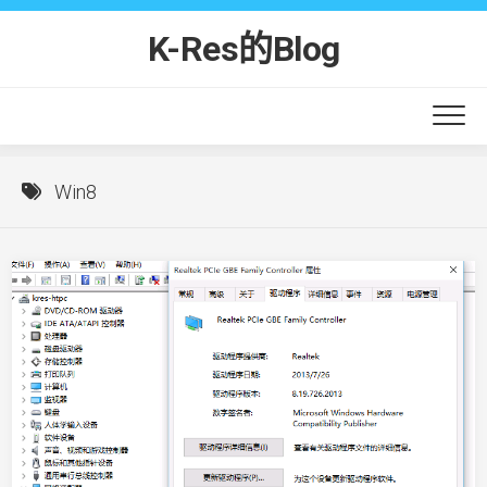
Skip
to
K-Res的Blog
content
Win8