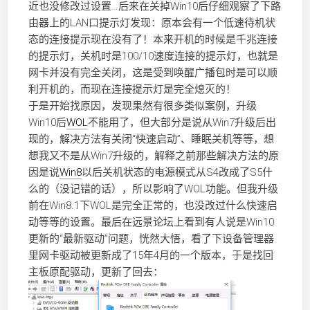
近也没修改过设置…后来在关掉Win10后仔细观察了下路
由器上的LAN口提示灯发现：原本会有一个低速待机状
态的连接提示现在没有了！本来开机的时候是千兆连接
的提示灯，关机时是100/10速度连接的提示灯，也就是
网卡并没有完全关闭，这是受到唤醒广播包时是可以顺
利开机的，而现在连接提示灯是完全熄灭的！
于是开始找原因，发现果然有很多类似案例，升级
Win10后
WOL
不能用了，但大部分是说从Win7升级后出
现的，解决方法有关闭“快速启动”、睡眠关机等等，想
想我又不是从Win7升级的，解释之前那些解决方法的原
因是说
Win8
以后关机状态的电源模式从S4改成了S5什
么的（没记错的话），所以影响了WOL功能。但我升级
前在Win8.1下WOL是完全正常的，也没改过什么快速启
动等等的设置。最后在远景论坛上看到有人说是Win10
更新的“最新驱动”问题，恍然大悟，看了下设备管理器
里网卡驱动被更新成了15年4月的一个版本，于是找回
主板原配驱动，更新了回去：