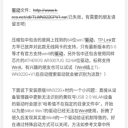
驱动
文件：
http://www.k-
res.net/dl/TLWN322GPV1.rar
(已失效，有需要的朋友请
留言吧)
压缩包中包含的是网上找到的64位win7
驱动
，
TP-Link
官
方早已放弃对此款无线网卡的支持，只有最新版本的3.0
等才有官方支持win8的
驱动
，另外包中还包含使用同样
芯片的ATHEROS AR5007UG 32/64位驱动，标称支持
Win8
，有兴趣的朋友也可以试试（
Win8
插上TL-
WN322G+V1后自动搜索驱动就会被识别为这款！）
下面说下安装原版WN322G+时的一个小问题：直接从设
备管理器中更新无法识别的黄叹号USB 2.0 WLAN设备
的驱动时会提示“哈希值不在指定的目录文件中”，开始
以为是64bit Win7的驱动已经无法在
Win8
使用，折腾了
很久后发现其实是Win8的一个驱动验证机制导致的，好
在通过特殊启动方式可以关闭，方法如参考文章中所