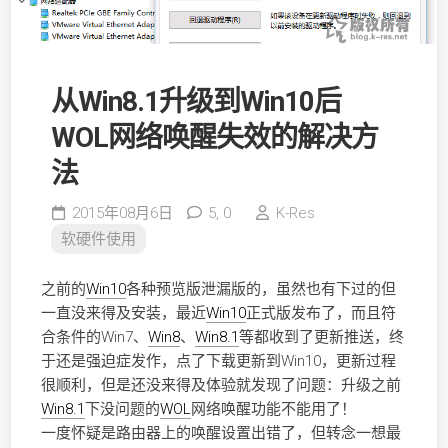
从Win8.1升级到Win10后
WOL网络唤醒失效的解决方
法
2015年08月6日
5,
0
K-Res
软硬件使用
之前的
Win10
各种预览版泄漏版的，虽然也有下过的但
一直没来得及安装，最近
Win10
正式版发布了，而且符
合条件的Win7、
Win8
、
Win8.1
等都收到了更新推送，终
于还是强迫症发作，点了下载更新到Win10，更新过程
很顺利，但是还没来得及体验就发现了问题：升级之前
Win8.1
下没问题的
WOL
网络唤醒功能不能用了！
一度怀疑是路由器上的唤醒设置出错了，但转念一想最